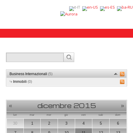
Business Internazionali
(5)
Immobili
(0)
dicembre 2015
«
»
lun
mar
mer
gio
ven
sab
dom
30
1
2
3
4
5
6
7
8
9
10
11
12
13