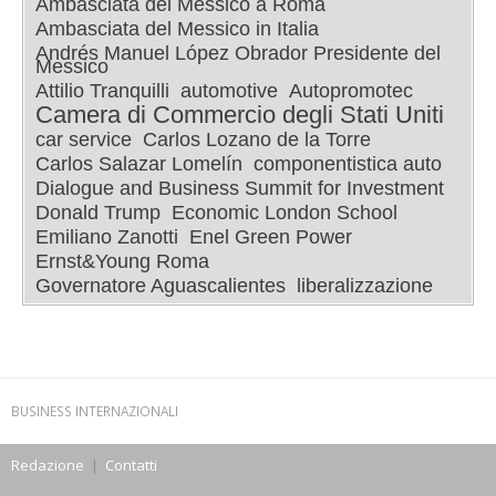
Ambasciata del Messico a Roma
Ambasciata del Messico in Italia
Andrés Manuel López Obrador Presidente del
Messico
Attilio Tranquilli
automotive
Autopromotec
Camera di Commercio degli Stati Uniti
car service
Carlos Lozano de la Torre
Carlos Salazar Lomelín
componentistica auto
Dialogue and Business Summit for Investment
Donald Trump
Economic London School
Emiliano Zanotti
Enel Green Power
Ernst&Young Roma
Governatore Aguascalientes
liberalizzazione
BUSINESS INTERNAZIONALI
Redazione
|
Contatti