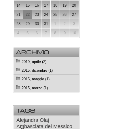
14
15
16
17
18
19
20
21
22
23
24
25
26
27
28
29
30
31
1
2
3
4
5
6
7
8
9
10
ARCHIVIO
2019, aprile (2)
2015, dicembre (1)
2015, maggio (1)
2015, marzo (1)
TAGS
Alejandra Olaj
Ambasciata del Messico