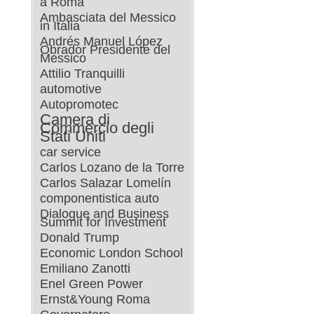
a Roma
Ambasciata del Messico
in Italia
Andrés Manuel López
Obrador Presidente del
Messico
Attilio Tranquilli
automotive
Autopromotec
Camera di
Commercio degli
Stati Uniti
car service
Carlos Lozano de la Torre
Carlos Salazar Lomelín
componentistica auto
Dialogue and Business
Summit for Investment
Donald Trump
Economic London School
Emiliano Zanotti
Enel Green Power
Ernst&Young Roma