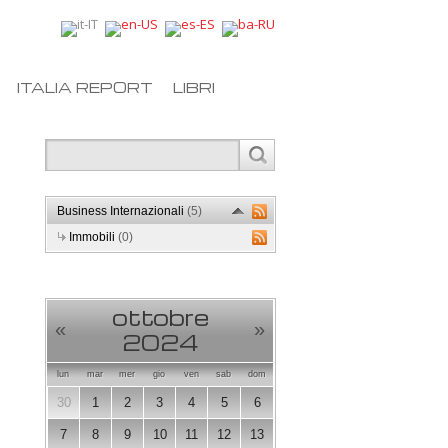
ITALIA REPORT
LIBRI
Business Internazionali
(5)
Immobili
(0)
ottobre
«
»
2024
lun
mar
mer
gio
ven
sab
dom
30
1
2
3
4
5
6
7
8
9
10
11
12
13