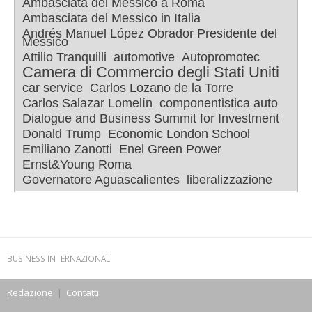
Ambasciata del Messico a Roma
Ambasciata del Messico in Italia
Andrés Manuel López Obrador Presidente del
Messico
Attilio Tranquilli
automotive
Autopromotec
Camera di Commercio degli Stati Uniti
car service
Carlos Lozano de la Torre
Carlos Salazar Lomelín
componentistica auto
Dialogue and Business Summit for Investment
Donald Trump
Economic London School
Emiliano Zanotti
Enel Green Power
Ernst&Young Roma
Governatore Aguascalientes
liberalizzazione
BUSINESS INTERNAZIONALI
Redazione
|
Contatti