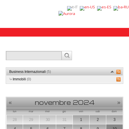
Business Internazionali
(5)
Immobili
(0)
novembre 2024
«
»
lun
mar
mer
gio
ven
sab
dom
28
29
30
31
1
2
3
4
5
6
7
8
9
10