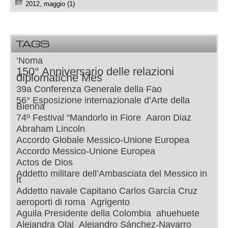
2012, maggio (1)
TAGS
‘Noma
150° Anniversario delle relazioni
diplomatiche Mes
39a Conferenza Generale della Fao
56° Esposizione internazionale d’Arte della
Bienna
74º Festival “Mandorlo in Fiore
Aaron Diaz
Abraham Lincoln
Accordo Globale Messico-Unione Europea
Accordo Messico-Unione Europea
Actos de Dios
Addetto militare dell’Ambasciata del Messico in
It
Addetto navale Capitano Carlos García Cruz
aeroporti di roma
Agrigento
Aguila Presidente della Colombia
ahuehuete
Alejandra Olaj
Alejandro Sánchez-Navarro