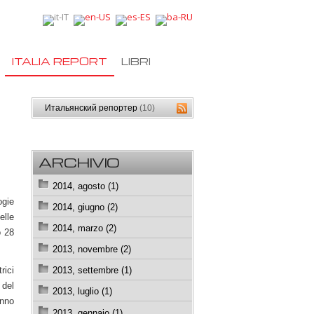
ITALIA REPORT
LIBRI
Итальянский репортер
(10)
ARCHIVIO
2014, agosto (1)
ogie
2014, giugno (2)
elle
2014, marzo (2)
o 28
2013, novembre (2)
rici
2013, settembre (1)
 del
2013, luglio (1)
anno
2013, gennaio (1)