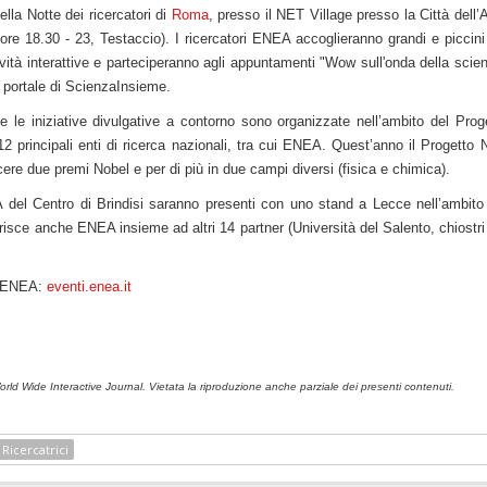
lla Notte dei ricercatori di
Roma
, presso il NET Village presso la Città dell’A
e 18.30 - 23, Testaccio). I ricercatori ENEA accoglieranno grandi e piccini
ività interattive e parteciperanno agli appuntamenti "Wow sull'onda della scie
l portale di ScienzaInsieme.
tte le iniziative divulgative a contorno sono organizzate nell’ambito del Prog
 principali enti di ricerca nazionali, tra cui ENEA. Quest’anno il Progetto
re due premi Nobel e per di più in due campi diversi (fisica e chimica).
A del Centro di Brindisi saranno presenti con uno stand a Lecce nell’ambito
sce anche ENEA insieme ad altri 14 partner (Università del Salento, chiostri
ri ENEA:
eventi.enea.it
ld Wide Interactive Journal. Vietata la riproduzione anche parziale dei presenti contenuti.
Ricercatrici