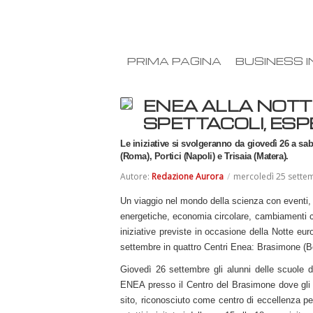
PRIMA PAGINA
BUSINESS I
ENEA ALLA NOTT
SPETTACOLI, ESP
Le iniziative si svolgeranno da giovedì 26 a s
(Roma), Portici (Napoli) e Trisaia (Matera).
Autore:
Redazione Aurora
/
mercoledì 25 sette
Un viaggio nel mondo della scienza con eventi, l
energetiche, economia circolare, cambiamenti cli
iniziative previste in occasione della Notte eur
settembre in quattro Centri Enea: Brasimone (Bo
Giovedì 26 settembre gli alunni delle scuole di
ENEA presso il Centro del Brasimone dove gli st
sito, riconosciuto come centro di eccellenza pe