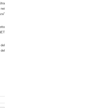
ltra
 nei
nza"
etto
 NET
 del
 del