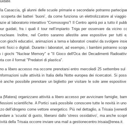
guidate.
la Casaccia, gli alunni delle scuole primarie e secondarie potranno partecipa
a scoperta dei batteri ‘buoni’, da come funziona un elettrolizzatore al viaggio
zie al laboratorio interattivo “Cromosogno”! Il Centro aprirà poi a tutto il pubb
ur guidati, fra i quali il tour nell’impianto Triga per osservare da vicino 
nucleare. Inoltre, nel Centro saranno allestite aree espositive per tutti e
ea con giochi educativi, animazioni a tema e laboratori creativi da svolgere ins
nti fisici o digitali. Durante i laboratori, ad esempio, i bambini potranno scopr
 i giochi "Nuclear Memory" e "Il Gioco dell'Oca dei Decadimenti Radioattiv
eta con il format "Predatori di plastica".
no a libero accesso ma occorre prenotarsi entro mercoledì 25 settembre sul 
nformazioni sulle attività in Italia della Notte europea dei ricercatori. Si pos
 è anche possibile prenotare un biglietto per visitare le sole aree espositive
ia (Matera) organizzano attività a libero accesso per avvicinare famiglie, bam
fessioni scientifiche. A Portici sarà possibile conoscere tutte le novità in uno
izzo dell’idrogeno come vettore energetico. Più nel dettaglio, a Trisaia (venerd
andare a ‘scuola’ di gusto, liberarsi dallo ‘stress ossidativo’, ma anche scopri
tività della Trisaia occorre inviare una mail a gestionecentro.trisaia@enea.it.