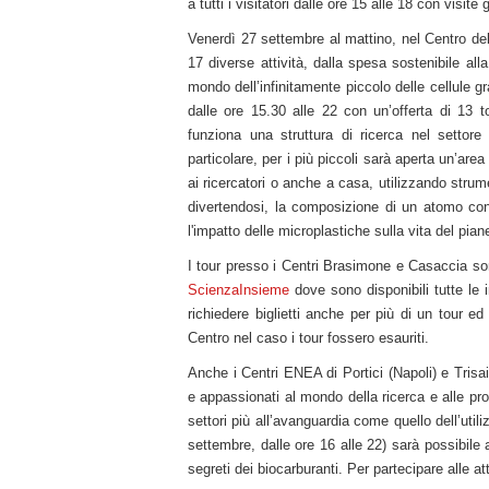
a tutti i visitatori dalle ore 15 alle 18 con visite 
Venerdì 27 settembre al mattino, nel Centro del
17 diverse attività, dalla spesa sostenibile all
mondo dell’infinitamente piccolo delle cellule gra
dalle ore 15.30 alle 22 con un’offerta di 13 to
funziona una struttura di ricerca nel settore 
particolare, per i più piccoli sarà aperta un’ar
ai ricercatori o anche a casa, utilizzando strume
divertendosi, la composizione di un atomo con
l'impatto delle microplastiche sulla vita del pian
I tour presso i Centri Brasimone e Casaccia so
ScienzaInsieme
dove sono disponibili tutte le i
richiedere biglietti anche per più di un tour ed
Centro nel caso i tour fossero esauriti.
Anche i Centri ENEA di Portici (Napoli) e Trisa
e appassionati al mondo della ricerca e alle pro
settori più all’avanguardia come quello dell’util
settembre, dalle ore 16 alle 22) sarà possibile 
segreti dei biocarburanti. Per partecipare alle at