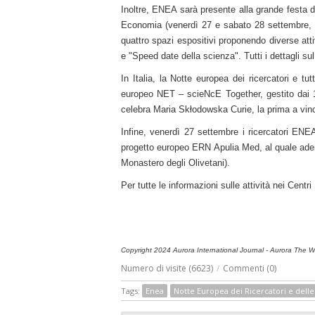
Inoltre, ENEA sarà presente alla grande festa de
Economia (venerdì 27 e sabato 28 settembre, or
quattro spazi espositivi proponendo diverse att
e "Speed date della scienza". Tutti i dettagli su
In Italia, la Notte europea dei ricercatori e tu
europeo NET – scieNcE Together, gestito dai 12
celebra Maria Skłodowska Curie, la prima a vince
Infine, venerdì 27 settembre i ricercatori ENE
progetto europeo ERN Apulia Med, al quale aderi
Monastero degli Olivetani).
Per tutte le informazioni sulle attività nei Cent
Copyright 2024 Aurora International Journal - Aurora The Wor
Numero di visite (6623)
/
Commenti (0)
Tags:
Enea
Notte Europea dei Ricercatori e delle 