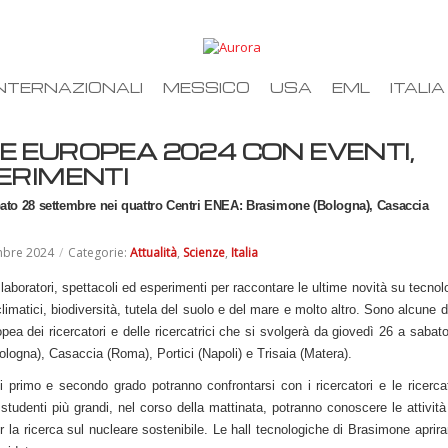
NTERNAZIONALI
MESSICO
USA
EML
ITALIA
E EUROPEA 2024 CON EVENTI,
ERIMENTI
abato 28 settembre nei quattro Centri ENEA: Brasimone (Bologna), Casaccia
mbre 2024
/
Categorie:
Attualità
,
Scienze
,
Italia
aboratori, spettacoli ed esperimenti per raccontare le ultime novità su tecnol
matici, biodiversità, tutela del suolo e del mare e molto altro. Sono alcune d
opea dei ricercatori e delle ricercatrici che si svolgerà da giovedì 26 a sabat
logna), Casaccia (Roma), Portici (Napoli) e Trisaia (Matera).
 primo e secondo grado potranno confrontarsi con i ricercatori e le ricercat
udenti più grandi, nel corso della mattinata, potranno conoscere le attività
r la ricerca sul nucleare sostenibile. Le hall tecnologiche di Brasimone aprir