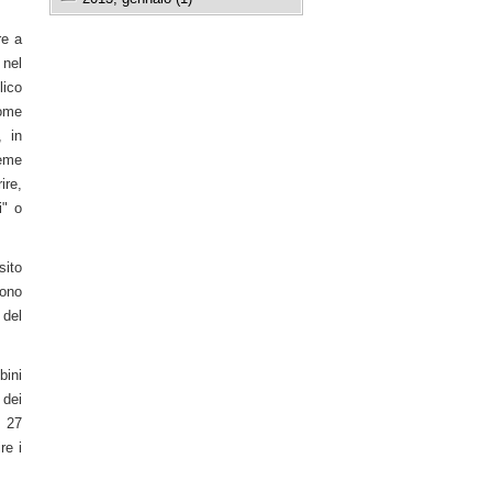
re a
 nel
lico
come
, in
ieme
ire,
i" o
sito
sono
 del
bini
 dei
ì 27
re i