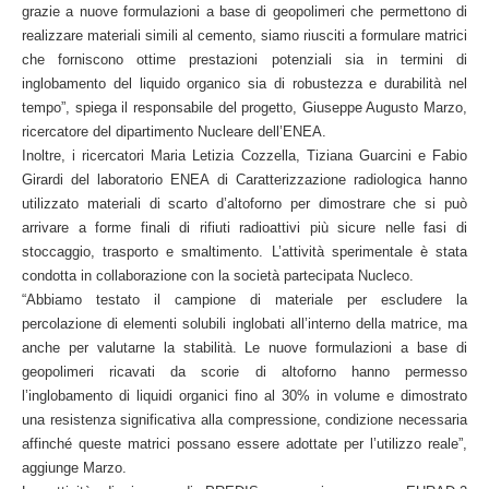
grazie a nuove formulazioni a base di geopolimeri che permettono di
realizzare materiali simili al cemento, siamo riusciti a formulare matrici
che forniscono ottime prestazioni potenziali sia in termini di
inglobamento del liquido organico sia di robustezza e durabilità nel
tempo”, spiega il responsabile del progetto, Giuseppe Augusto Marzo,
ricercatore del dipartimento Nucleare dell’ENEA.
Inoltre, i ricercatori Maria Letizia Cozzella, Tiziana Guarcini e Fabio
Girardi del laboratorio ENEA di Caratterizzazione radiologica hanno
utilizzato materiali di scarto d’altoforno per dimostrare che si può
arrivare a forme finali di rifiuti radioattivi più sicure nelle fasi di
stoccaggio, trasporto e smaltimento. L’attività sperimentale è stata
condotta in collaborazione con la società partecipata Nucleco.
“Abbiamo testato il campione di materiale per escludere la
percolazione di elementi solubili inglobati all’interno della matrice, ma
anche per valutarne la stabilità. Le nuove formulazioni a base di
geopolimeri ricavati da scorie di altoforno hanno permesso
l’inglobamento di liquidi organici fino al 30% in volume e dimostrato
una resistenza significativa alla compressione, condizione necessaria
affinché queste matrici possano essere adottate per l’utilizzo reale”,
aggiunge Marzo.