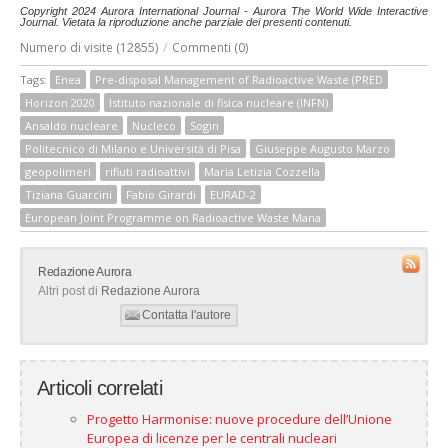
Copyright 2024 Aurora International Journal - Aurora The World Wide Interactive
Journal. Vietata la riproduzione anche parziale dei presenti contenuti.
Numero di visite (12855)
/
Commenti (0)
Tags:
Enea
Pre-disposal Management of Radioactive Waste (PRED
Horizon 2020
Istituto nazionale di fisica nucleare (INFN)
Ansaldo nucleare
Nucleco
Sogin
Politecnico di Milano e Università di Pisa
Giuseppe Augusto Marzo
geopolimeri
rifiuti radioattivi
Maria Letizia Cozzella
Tiziana Guarcini
Fabio Girardi
EURAD-2
European Joint Programme on Radioactive Waste Mana
Redazione Aurora
Altri post di
Redazione Aurora
Contatta l'autore
Articoli correlati
Progetto Harmonise: nuove procedure dell’Unione
Europea di licenze per le centrali nucleari