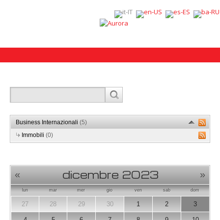
Business Internazionali
(5)
Immobili
(0)
dicembre 2023
«
»
lun
mar
mer
gio
ven
sab
dom
27
28
29
30
1
2
3
4
5
6
7
8
9
10