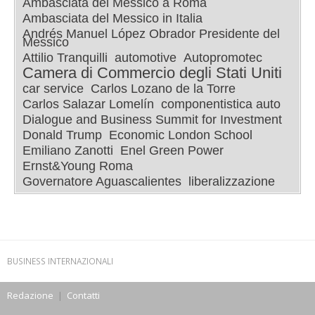
Ambasciata del Messico a Roma
Ambasciata del Messico in Italia
Andrés Manuel López Obrador Presidente del
Messico
Attilio Tranquilli
automotive
Autopromotec
Camera di Commercio degli Stati Uniti
car service
Carlos Lozano de la Torre
Carlos Salazar Lomelín
componentistica auto
Dialogue and Business Summit for Investment
Donald Trump
Economic London School
Emiliano Zanotti
Enel Green Power
Ernst&Young Roma
Governatore Aguascalientes
liberalizzazione
BUSINESS INTERNAZIONALI
Redazione
|
Contatti