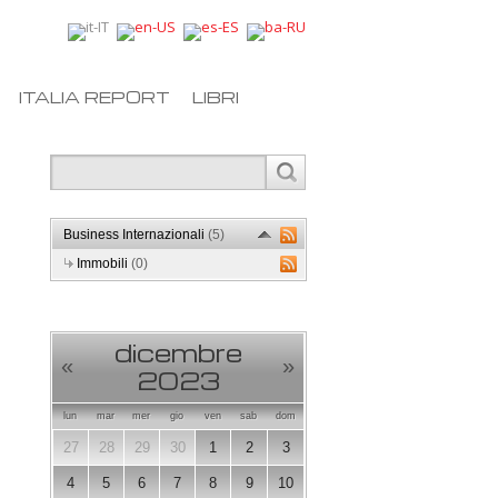
ITALIA REPORT
LIBRI
Business Internazionali
(5)
Immobili
(0)
dicembre
«
»
2023
lun
mar
mer
gio
ven
sab
dom
27
28
29
30
1
2
3
4
5
6
7
8
9
10