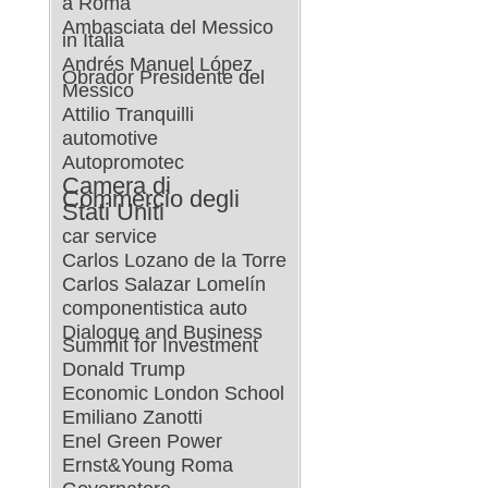
a Roma
Ambasciata del Messico
in Italia
Andrés Manuel López
Obrador Presidente del
Messico
Attilio Tranquilli
automotive
Autopromotec
Camera di
Commercio degli
Stati Uniti
car service
Carlos Lozano de la Torre
Carlos Salazar Lomelín
componentistica auto
Dialogue and Business
Summit for Investment
Donald Trump
Economic London School
Emiliano Zanotti
Enel Green Power
Ernst&Young Roma