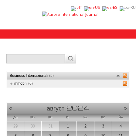
Business Internazionali
(5)
Immobili
(0)
август 2024
«
»
Дш
Шш
Шр
Кс
Йм
Шб
Йш
29
30
31
1
2
3
4
5
6
7
8
9
10
11