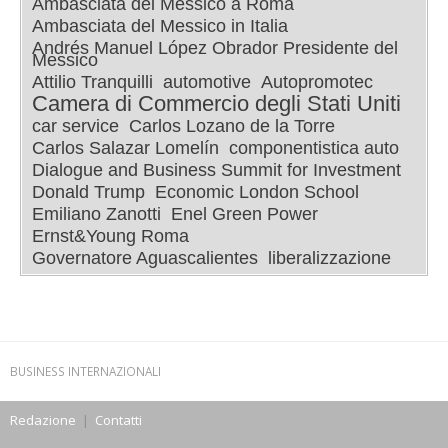
Ambasciata del Messico a Roma
Ambasciata del Messico in Italia
Andrés Manuel López Obrador Presidente del
Messico
Attilio Tranquilli
automotive
Autopromotec
Camera di Commercio degli Stati Uniti
car service
Carlos Lozano de la Torre
Carlos Salazar Lomelín
componentistica auto
Dialogue and Business Summit for Investment
Donald Trump
Economic London School
Emiliano Zanotti
Enel Green Power
Ernst&Young Roma
Governatore Aguascalientes
liberalizzazione
BUSINESS INTERNAZIONALI
Redazione
|
Contatti