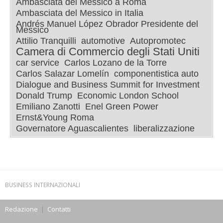
Ambasciata del Messico a Roma
Ambasciata del Messico in Italia
Andrés Manuel López Obrador Presidente del
Messico
Attilio Tranquilli
automotive
Autopromotec
Camera di Commercio degli Stati Uniti
car service
Carlos Lozano de la Torre
Carlos Salazar Lomelín
componentistica auto
Dialogue and Business Summit for Investment
Donald Trump
Economic London School
Emiliano Zanotti
Enel Green Power
Ernst&Young Roma
Governatore Aguascalientes
liberalizzazione
BUSINESS INTERNAZIONALI
Redazione
|
Contatti