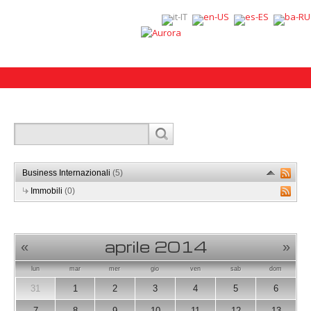
Business Internazionali
(5)
Immobili
(0)
aprile 2014
«
»
lun
mar
mer
gio
ven
sab
dom
31
1
2
3
4
5
6
7
8
9
10
11
12
13