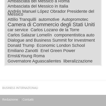
Ambasciata del Messico a Roma
Ambasciata del Messico in Italia
Andrés Manuel López Obrador Presidente del
Messico
Attilio Tranquilli
automotive
Autopromotec
Camera di Commercio degli Stati Uniti
car service
Carlos Lozano de la Torre
Carlos Salazar Lomelín
componentistica auto
Dialogue and Business Summit for Investment
Donald Trump
Economic London School
Emiliano Zanotti
Enel Green Power
Ernst&Young Roma
Governatore Aguascalientes
liberalizzazione
BUSINESS INTERNAZIONALI
Redazione
|
Contatti