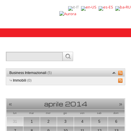
Business Internazionali
(5)
Immobili
(0)
aprile 2014
«
»
lun
mar
mer
gio
ven
sab
dom
31
1
2
3
4
5
6
7
8
9
10
11
12
13