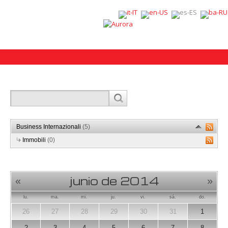
Business Internazionali
(5)
Immobili
(0)
junio de 2014
«
»
lu.
ma.
mi.
ju.
vi.
sá.
do.
26
27
28
29
30
31
1
2
3
4
5
6
7
8