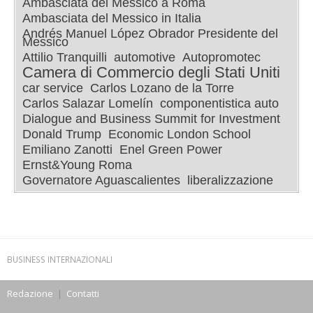
Ambasciata del Messico a Roma
Ambasciata del Messico in Italia
Andrés Manuel López Obrador Presidente del
Messico
Attilio Tranquilli
automotive
Autopromotec
Camera di Commercio degli Stati Uniti
car service
Carlos Lozano de la Torre
Carlos Salazar Lomelín
componentistica auto
Dialogue and Business Summit for Investment
Donald Trump
Economic London School
Emiliano Zanotti
Enel Green Power
Ernst&Young Roma
Governatore Aguascalientes
liberalizzazione
BUSINESS INTERNAZIONALI
Redazione
|
Contatti