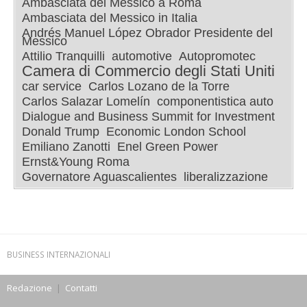
Ambasciata del Messico a Roma
Ambasciata del Messico in Italia
Andrés Manuel López Obrador Presidente del
Messico
Attilio Tranquilli
automotive
Autopromotec
Camera di Commercio degli Stati Uniti
car service
Carlos Lozano de la Torre
Carlos Salazar Lomelín
componentistica auto
Dialogue and Business Summit for Investment
Donald Trump
Economic London School
Emiliano Zanotti
Enel Green Power
Ernst&Young Roma
Governatore Aguascalientes
liberalizzazione
BUSINESS INTERNAZIONALI
Redazione
|
Contatti