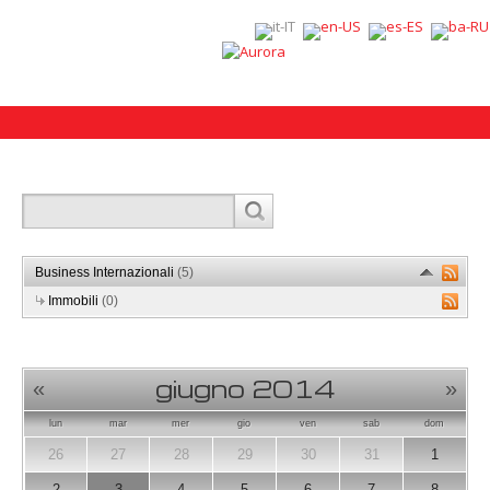
Business Internazionali
(5)
Immobili
(0)
giugno 2014
«
»
lun
mar
mer
gio
ven
sab
dom
26
27
28
29
30
31
1
2
3
4
5
6
7
8