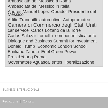
Ambasciata del Messico a Roma
Ambasciata del Messico in Italia
Andrés Manuel López Obrador Presidente del
Messico
Attilio Tranquilli
automotive
Autopromotec
Camera di Commercio degli Stati Uniti
car service
Carlos Lozano de la Torre
Carlos Salazar Lomelín
componentistica auto
Dialogue and Business Summit for Investment
Donald Trump
Economic London School
Emiliano Zanotti
Enel Green Power
Ernst&Young Roma
Governatore Aguascalientes
liberalizzazione
BUSINESS INTERNAZIONALI
Redazione
|
Contatti