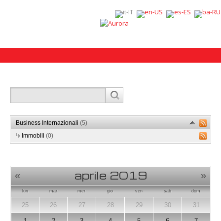
Business Internazionali
(5)
Immobili
(0)
aprile 2019
«
»
lun
mar
mer
gio
ven
sab
dom
25
26
27
28
29
30
31
1
2
3
4
5
6
7