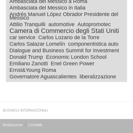
Ambasciata del Messico a Roma
Ambasciata del Messico in Italia
Andrés Manuel López Obrador Presidente del
Messico
Attilio Tranquilli
automotive
Autopromotec
Camera di Commercio degli Stati Uniti
car service
Carlos Lozano de la Torre
Carlos Salazar Lomelín
componentistica auto
Dialogue and Business Summit for Investment
Donald Trump
Economic London School
Emiliano Zanotti
Enel Green Power
Ernst&Young Roma
Governatore Aguascalientes
liberalizzazione
BUSINESS INTERNAZIONALI
Redazione
|
Contatti