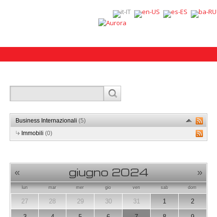
Business Internazionali
(5)
Immobili
(0)
giugno 2024
«
»
lun
mar
mer
gio
ven
sab
dom
27
28
29
30
31
1
2
3
4
5
6
7
8
9