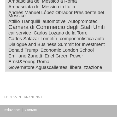
Ambasciata del Messico a Roma
Ambasciata del Messico in Italia
Andrés Manuel López Obrador Presidente del
Messico
Attilio Tranquilli
automotive
Autopromotec
Camera di Commercio degli Stati Uniti
car service
Carlos Lozano de la Torre
Carlos Salazar Lomelín
componentistica auto
Dialogue and Business Summit for Investment
Donald Trump
Economic London School
Emiliano Zanotti
Enel Green Power
Ernst&Young Roma
Governatore Aguascalientes
liberalizzazione
BUSINESS INTERNAZIONALI
Redazione
|
Contatti