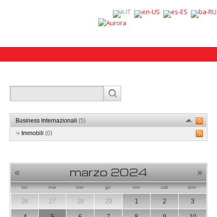
Business Internazionali
(5)
Immobili
(0)
marzo 2024
«
»
lun
mar
mer
gio
ven
sab
dom
26
27
28
29
1
2
3
4
5
6
7
8
9
10