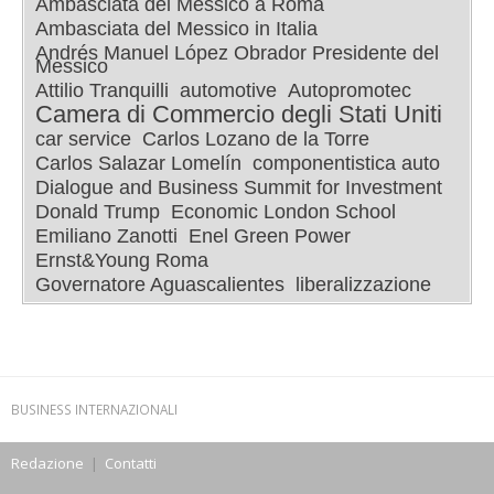
Ambasciata del Messico a Roma
Ambasciata del Messico in Italia
Andrés Manuel López Obrador Presidente del
Messico
Attilio Tranquilli
automotive
Autopromotec
Camera di Commercio degli Stati Uniti
car service
Carlos Lozano de la Torre
Carlos Salazar Lomelín
componentistica auto
Dialogue and Business Summit for Investment
Donald Trump
Economic London School
Emiliano Zanotti
Enel Green Power
Ernst&Young Roma
Governatore Aguascalientes
liberalizzazione
BUSINESS INTERNAZIONALI
Redazione
|
Contatti