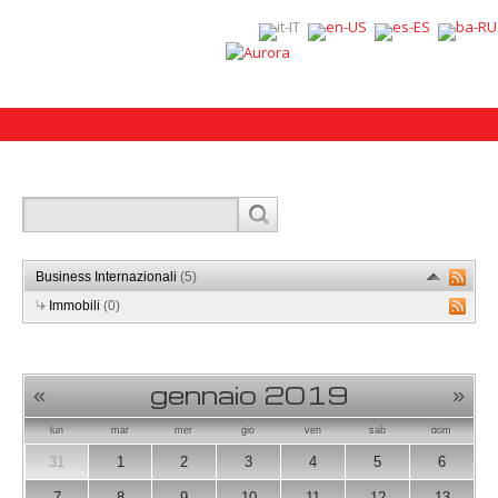
Business Internazionali
(5)
Immobili
(0)
gennaio 2019
«
»
lun
mar
mer
gio
ven
sab
dom
31
1
2
3
4
5
6
7
8
9
10
11
12
13