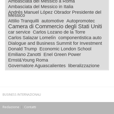
Ambasciata del Messico a Roma
Ambasciata del Messico in Italia
Andrés Manuel López Obrador Presidente del
Messico
Attilio Tranquilli
automotive
Autopromotec
Camera di Commercio degli Stati Uniti
car service
Carlos Lozano de la Torre
Carlos Salazar Lomelín
componentistica auto
Dialogue and Business Summit for Investment
Donald Trump
Economic London School
Emiliano Zanotti
Enel Green Power
Ernst&Young Roma
Governatore Aguascalientes
liberalizzazione
BUSINESS INTERNAZIONALI
Redazione
|
Contatti