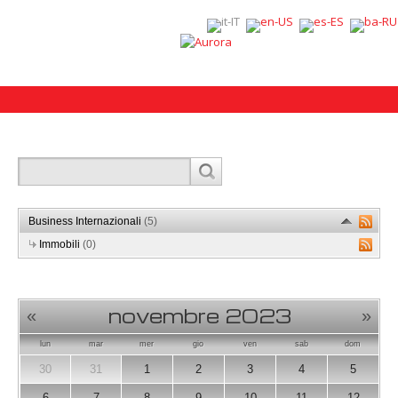
Business Internazionali
(5)
Immobili
(0)
novembre 2023
«
»
lun
mar
mer
gio
ven
sab
dom
30
31
1
2
3
4
5
6
7
8
9
10
11
12