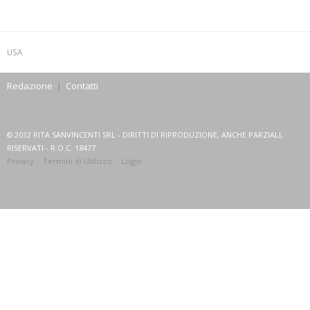
USA
Redazione
|
Contatti
© 2012 RITA SANVINCENTI SRL - DIRITTI DI RIPRODUZIONE, ANCHE PARZIALI,
RISERVATI - R.O.C. 18477
Privacy
Termini di Utilizzo
Login