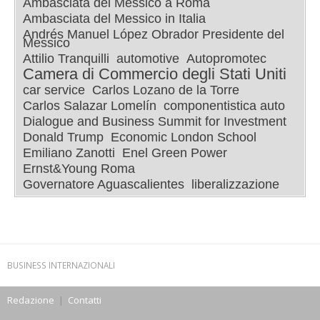
Ambasciata del Messico a Roma
Ambasciata del Messico in Italia
Andrés Manuel López Obrador Presidente del
Messico
Attilio Tranquilli
automotive
Autopromotec
Camera di Commercio degli Stati Uniti
car service
Carlos Lozano de la Torre
Carlos Salazar Lomelín
componentistica auto
Dialogue and Business Summit for Investment
Donald Trump
Economic London School
Emiliano Zanotti
Enel Green Power
Ernst&Young Roma
Governatore Aguascalientes
liberalizzazione
BUSINESS INTERNAZIONALI
Redazione
|
Contatti