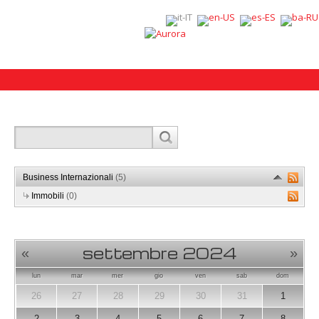
Business Internazionali
(5)
Immobili
(0)
settembre 2024
«
»
lun
mar
mer
gio
ven
sab
dom
26
27
28
29
30
31
1
2
3
4
5
6
7
8