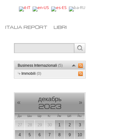
ITALIA REPORT
LIBRI
Business Internazionali
(5)
Immobili
(0)
декабрь
«
»
2023
Дш
Шш
Шр
Кс
Йм
Шб
Йш
27
28
29
30
1
2
3
4
5
6
7
8
9
10