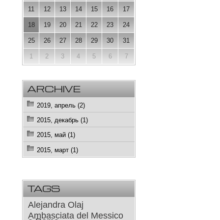
11
12
13
14
15
16
17
18
19
20
21
22
23
24
25
26
27
28
29
30
31
1
2
3
4
5
6
7
ARCHIVE
2019, апрель (2)
2015, декабрь (1)
2015, май (1)
2015, март (1)
TAGS
Alejandra Olaj
Ambasciata del Messico