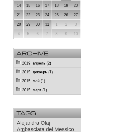
14
15
16
17
18
19
20
21
22
23
24
25
26
27
28
29
30
31
1
2
3
4
5
6
7
8
9
10
ARCHIVE
2019, апрель (2)
2015, декабрь (1)
2015, май (1)
2015, март (1)
TAGS
Alejandra Olaj
Ambasciata del Messico