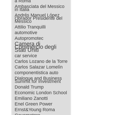
a Roma
Ambasciata del Messico
in Italia
Andrés Manuel López
Obrador Presidente del
Messico
Attilio Tranquilli
automotive
Autopromotec
Camera di
Commercio degli
Stati Uniti
car service
Carlos Lozano de la Torre
Carlos Salazar Lomelín
componentistica auto
Dialogue and Business
Summit for Investment
Donald Trump
Economic London School
Emiliano Zanotti
Enel Green Power
Ernst&Young Roma