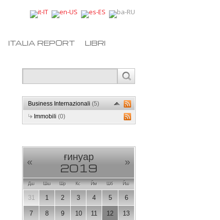
ITALIA REPORT
LIBRI
Business Internazionali
(5)
Immobili
(0)
ғинуар
«
»
2019
Дш
Шш
Шр
Кс
Йм
Шб
Йш
31
1
2
3
4
5
6
7
8
9
10
11
12
13