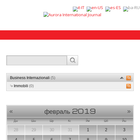
Business Internazionali
(5)
Immobili
(0)
февраль 2019
«
»
Дш
Шш
Шр
Кс
Йм
Шб
Йш
28
29
30
31
1
2
3
4
5
6
7
8
9
10