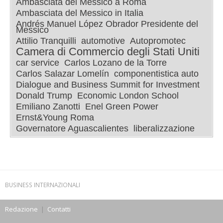
Ambasciata del Messico a Roma
Ambasciata del Messico in Italia
Andrés Manuel López Obrador Presidente del
Messico
Attilio Tranquilli
automotive
Autopromotec
Camera di Commercio degli Stati Uniti
car service
Carlos Lozano de la Torre
Carlos Salazar Lomelín
componentistica auto
Dialogue and Business Summit for Investment
Donald Trump
Economic London School
Emiliano Zanotti
Enel Green Power
Ernst&Young Roma
Governatore Aguascalientes
liberalizzazione
BUSINESS INTERNAZIONALI
Redazione
|
Contatti