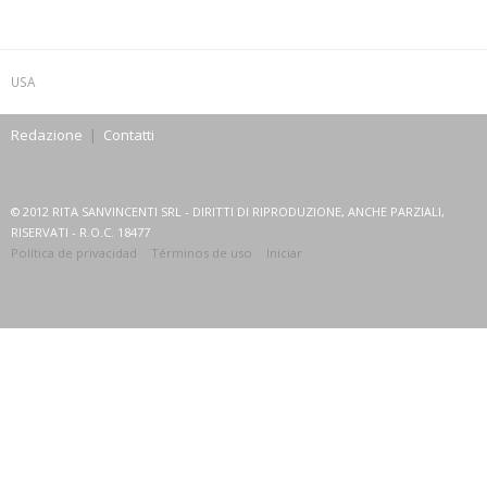
USA
Redazione
|
Contatti
© 2012 RITA SANVINCENTI SRL - DIRITTI DI RIPRODUZIONE, ANCHE PARZIALI,
RISERVATI - R.O.C. 18477
Política de privacidad
Términos de uso
Iniciar