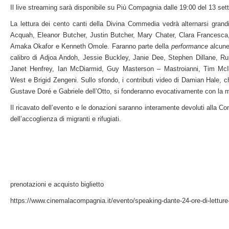
Il live streaming sarà disponibile su Più Compagnia dalle 19:00 del 13 set
La lettura dei cento canti della Divina Commedia vedrà alternarsi grandi
Acquah, Eleanor Butcher, Justin Butcher, Mary Chater, Clara Francesc
Amaka Okafor e Kenneth Omole. Faranno parte della
performance
alcune 
calibro di Adjoa Andoh, Jessie Buckley, Janie Dee, Stephen Dillane, Ru
Janet Henfrey, Ian McDiarmid, Guy Masterson – Mastroianni, Tim McIn
West e Brigid Zengeni. Sullo sfondo, i contributi video di Damian Hale, che
Gustave Doré e Gabriele dell’Otto, si fonderanno evocativamente con la m
Il ricavato dell’evento e le donazioni saranno interamente devoluti alla C
dell’accoglienza di migranti e rifugiati.
prenotazioni e acquisto biglietto
https://www.cinemalacompagnia.it/evento/speaking-dante-24-ore-di-letture