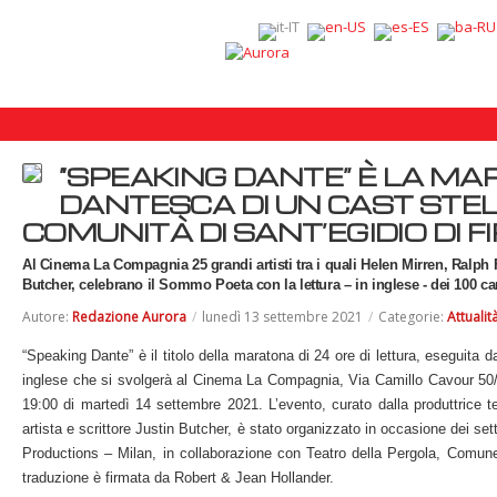
“SPEAKING DANTE” È LA M
DANTESCA DI UN CAST STEL
COMUNITÀ DI SANT’EGIDIO DI F
Al Cinema La Compagnia 25 grandi artisti tra i quali Helen Mirren, Ralph
Butcher, celebrano il Sommo Poeta con la lettura – in inglese - dei 100 c
Autore:
Redazione Aurora
/
lunedì 13 settembre 2021
/
Categorie:
Attualit
“Speaking Dante”
è il titolo della maratona di 24 ore di lettura, eseguita 
inglese che si svolgerà al Cinema La Compagnia, Via Camillo Cavour 50/r 
19:00 di martedì 14 settembre 2021. L’evento, curato dalla produttrice te
artista e scrittore Justin Butcher, è stato organizzato in occasione dei set
Productions – Milan, in collaborazione con Teatro della Pergola, Comune 
traduzione è firmata da Robert & Jean Hollander.