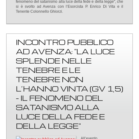
fenomeno del satanismo alla luce della fede e della legge", che
si è svolto ad Avenza con l’Esorcista P. Enrico Di Vita e il
Tenente Colonnello Ghiorzi.
INCONTRO PUBBLICO
AD AVENZA: "LA LUCE
SPLENDE NELLE
TENEBRE E LE
TENEBRE NON
L’HANNO VINTA (GV 1,5)
- IL FENOMENO DEL
SATANISMO ALLA
LUCE DELLA FEDE E
DELLA LEGGE"
All’evento