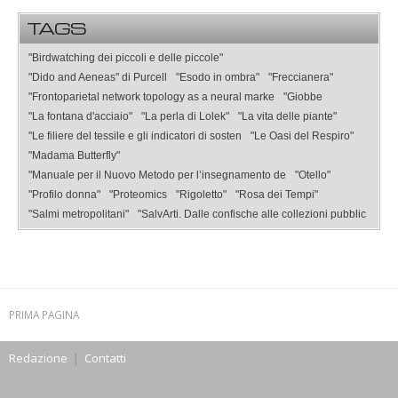
TAGS
"Birdwatching dei piccoli e delle piccole"
"Dido and Aeneas" di Purcell
"Esodo in ombra"
"Freccianera"
"Frontoparietal network topology as a neural marke
"Giobbe
"La fontana d'acciaio"
"La perla di Lolek"
"La vita delle piante"
"Le filiere del tessile e gli indicatori di sosten
"Le Oasi del Respiro"
"Madama Butterfly"
"Manuale per il Nuovo Metodo per l’insegnamento de
"Otello"
"Profilo donna"
"Proteomics
"Rigoletto"
"Rosa dei Tempi"
"Salmi metropolitani"
"SalvArti. Dalle confische alle collezioni pubblic
PRIMA PAGINA
Redazione
|
Contatti