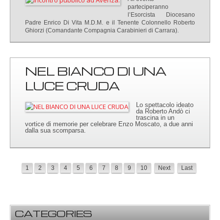
parteciperanno
l’Esorcista Diocesano
Padre Enrico Di Vita M.D.M. e il Tenente Colonnello Roberto
Ghiorzi (Comandante Compagnia Carabinieri di Carrara).
NEL BIANCO DI UNA
LUCE CRUDA
Lo spettacolo ideato
da Roberto Andò ci
trascina in un
vortice di memorie per celebrare Enzo Moscato, a due anni
dalla sua scomparsa.
1
2
3
4
5
6
7
8
9
10
Next
Last
CATEGORIES