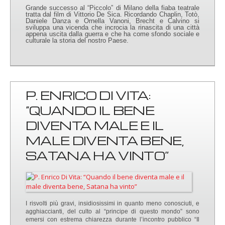
Grande successo al “Piccolo” di Milano della fiaba teatrale
tratta dal film di Vittorio De Sica. Ricordando Chaplin, Totò,
Daniele Danza e Ornella Vanoni, Brecht e Calvino si
sviluppa una vicenda che incrocia la rinascita di una città
appena uscita dalla guerra e che ha come sfondo sociale e
culturale la storia del nostro Paese.
P. ENRICO DI VITA:
“QUANDO IL BENE
DIVENTA MALE E IL
MALE DIVENTA BENE,
SATANA HA VINTO”
I risvolti più gravi, insidiosissimi in quanto meno conosciuti, e
agghiaccianti, del culto al “principe di questo mondo” sono
emersi con estrema chiarezza durante l’incontro pubblico “Il