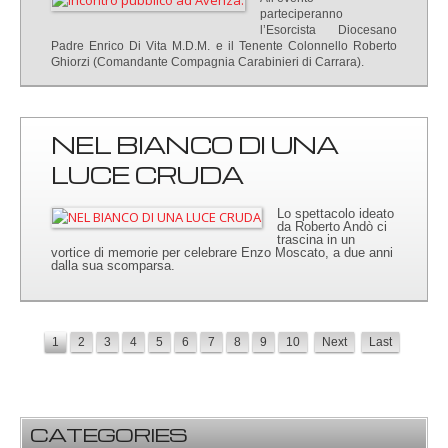
parteciperanno
l’Esorcista Diocesano
Padre Enrico Di Vita M.D.M. e il Tenente Colonnello Roberto
Ghiorzi (Comandante Compagnia Carabinieri di Carrara).
NEL BIANCO DI UNA
LUCE CRUDA
Lo spettacolo ideato
da Roberto Andò ci
trascina in un
vortice di memorie per celebrare Enzo Moscato, a due anni
dalla sua scomparsa.
1
2
3
4
5
6
7
8
9
10
Next
Last
CATEGORIES