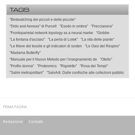
TAGS
"Birdwatching dei piccoli e delle piccole"
"Dido and Aeneas" di Purcell
"Esodo in ombra"
"Freccianera"
"Frontoparietal network topology as a neural marke
"Giobbe
"La fontana d'acciaio"
"La perla di Lolek"
"La vita delle piante"
"Le filiere del tessile e gli indicatori di sosten
"Le Oasi del Respiro"
"Madama Butterfly"
"Manuale per il Nuovo Metodo per l’insegnamento de
"Otello"
"Profilo donna"
"Proteomics
"Rigoletto"
"Rosa dei Tempi"
"Salmi metropolitani"
"SalvArti. Dalle confische alle collezioni pubblic
PRIMA PAGINA
Redazione
|
Contatti