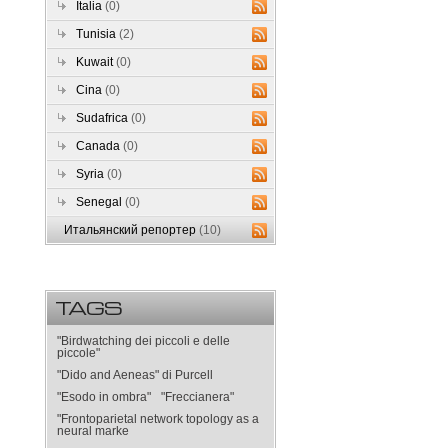
Italia
(0)
Tunisia
(2)
Kuwait
(0)
Cina
(0)
Sudafrica
(0)
Canada
(0)
Syria
(0)
Senegal
(0)
Итальянский репортер
(10)
TAGS
"Birdwatching dei piccoli e delle
piccole"
"Dido and Aeneas" di Purcell
"Esodo in ombra"
"Freccianera"
"Frontoparietal network topology as a
neural marke