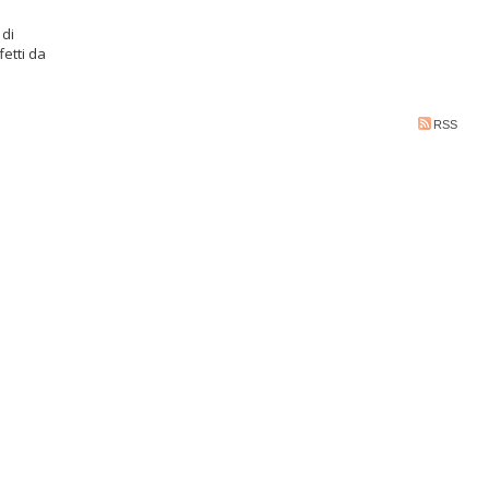
 di
etti da
RSS