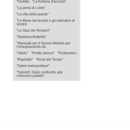
"Giobbe
"La fontana d'acciaio"
"La perla di Lolek"
"La vita delle piante"
"Le filiere del tessile e gli indicatori di
sosten
"Le Oasi del Respiro"
"Madama Butterfly"
"Manuale per il Nuovo Metodo per
l’insegnamento de
"Otello"
"Profilo donna"
"Proteomics
"Rigoletto"
"Rosa dei Tempi"
"Salmi metropolitani"
"SalvArti. Dalle confische alle
collezioni pubblic