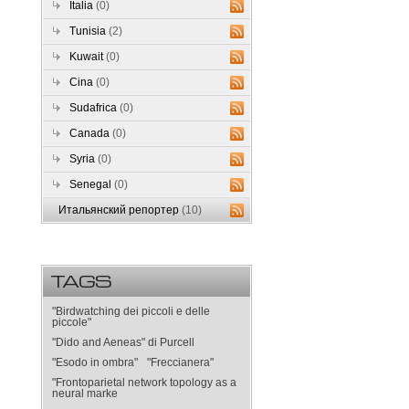
Italia
(0)
Tunisia
(2)
Kuwait
(0)
Cina
(0)
Sudafrica
(0)
Canada
(0)
Syria
(0)
Senegal
(0)
Итальянский репортер
(10)
TAGS
"Birdwatching dei piccoli e delle
piccole"
"Dido and Aeneas" di Purcell
"Esodo in ombra"
"Freccianera"
"Frontoparietal network topology as a
neural marke