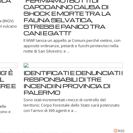
OLA
“FERMIAMO I BOTTI DI
CAPODANNO CAUSA DI
SHOCK E MORTE TRA LA
FAUNA SELVATICA,
a (INGV)
STRESS E PANICO TRA
el vulcano
CANI E GATTI”
Il WWF lancia un appello ai Comuni perché vietino, con
apposite ordinanze, petardi e fuochi pirotecnici nella
notte di San Silvestro; e ...
’ È
IDENTIFICATI E DENUNCIATI I
L
RESPONSABILI DI TRE
RE E
INCENDI IN PROVINCIA DI
PALERMO
Sono stati incrementati i mezzi di controllo del
territorio; Corpo Forestale dello Stato sarà potenziato
elle
con l'arrivo di 369 agenti e a ...
rbino e
RSS