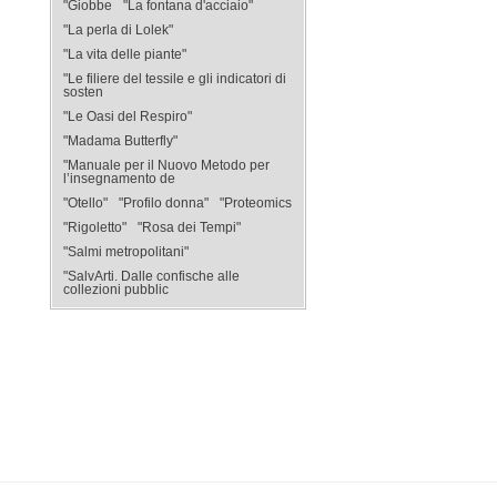
"Giobbe
"La fontana d'acciaio"
"La perla di Lolek"
"La vita delle piante"
"Le filiere del tessile e gli indicatori di
sosten
"Le Oasi del Respiro"
"Madama Butterfly"
"Manuale per il Nuovo Metodo per
l’insegnamento de
"Otello"
"Profilo donna"
"Proteomics
"Rigoletto"
"Rosa dei Tempi"
"Salmi metropolitani"
"SalvArti. Dalle confische alle
collezioni pubblic