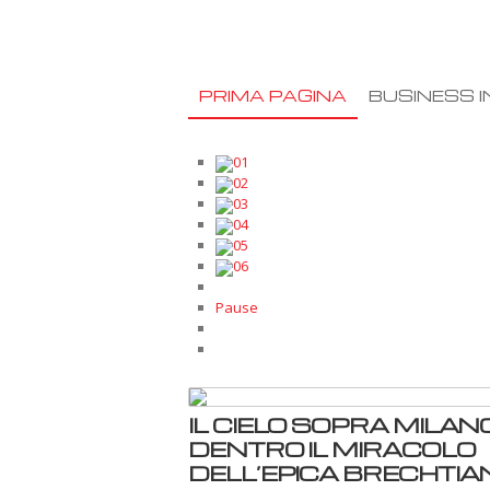
PRIMA PAGINA
BUSINESS I
01
02
03
04
05
06
Pause
IL CIELO SOPRA MILANO
DENTRO IL MIRACOLO
DELL’EPICA BRECHTIA