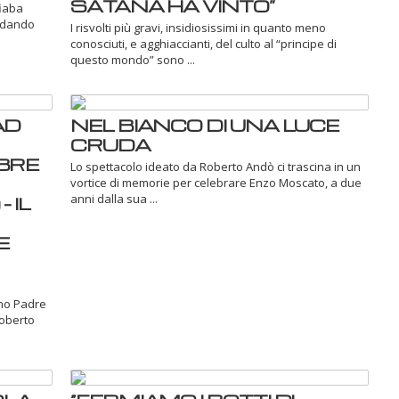
SATANA HA VINTO”
fiaba
ordando
I risvolti più gravi, insidiosissimi in quanto meno
conosciuti, e agghiaccianti, del culto al “principe di
questo mondo” sono ...
AD
NEL BIANCO DI UNA LUCE
CRUDA
BRE
Lo spettacolo ideato da Roberto Andò ci trascina in un
vortice di memorie per celebrare Enzo Moscato, a due
anni dalla sua ...
 IL
E
ano Padre
Roberto