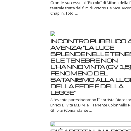
Grande successo al “Piccolo” di Milano della 
teatrale tratta dal film di Vittorio De Sica. Ric
Chaplin, Totò, ...
INCONTRO PUBBLICO 
AVENZA: "LA LUCE
SPLENDE NELLE TENE
E LE TENEBRE NON
L’HANNO VINTA (GV 1,5) -
FENOMENO DEL
SATANISMO ALLA LUC
DELLA FEDE E DELLA
LEGGE"
All’evento parteciperanno l’Esorcista Dioces
Enrico Di Vita M.D.M. e il Tenente Colonnello 
Ghiorzi (Comandante ...