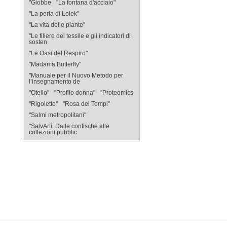
"Giobbe
"La fontana d'acciaio"
"La perla di Lolek"
"La vita delle piante"
"Le filiere del tessile e gli indicatori di
sosten
"Le Oasi del Respiro"
"Madama Butterfly"
"Manuale per il Nuovo Metodo per
l’insegnamento de
"Otello"
"Profilo donna"
"Proteomics
"Rigoletto"
"Rosa dei Tempi"
"Salmi metropolitani"
"SalvArti. Dalle confische alle
collezioni pubblic