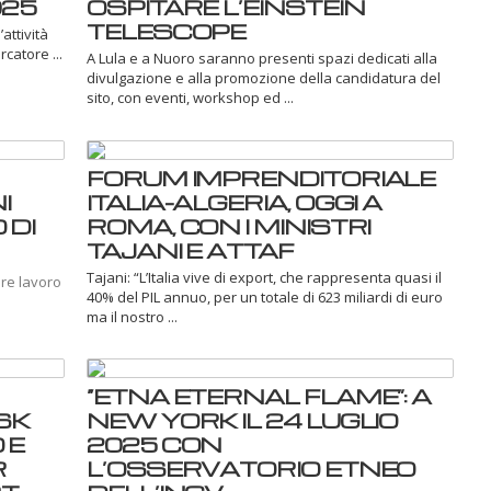
025
OSPITARE L’EINSTEIN
TELESCOPE
attività
catore ...
A Lula e a Nuoro saranno presenti spazi dedicati alla
divulgazione e alla promozione della candidatura del
sito, con eventi, workshop ed ...
FORUM IMPRENDITORIALE
I
ITALIA-ALGERIA, OGGI A
 DI
ROMA, CON I MINISTRI
TAJANI E ATTAF
Tajani: “L’Italia vive di export, che rappresenta quasi il
are lavoro
40% del PIL annuo, per un totale di 623 miliardi di euro
ma il nostro ...
“ETNA ETERNAL FLAME”: A
ASK
NEW YORK IL 24 LUGLIO
 E
2025 CON
R
L’OSSERVATORIO ETNEO