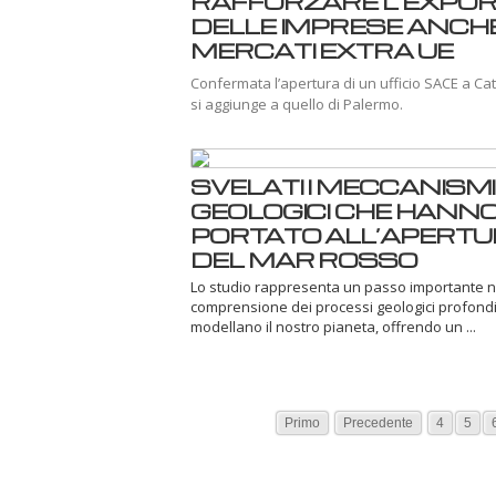
RAFFORZARE L’EXPO
DELLE IMPRESE ANCHE
MERCATI EXTRA UE
Confermata l’apertura di un ufficio SACE a Ca
si aggiunge a quello di Palermo.
SVELATI I MECCANISMI
GEOLOGICI CHE HANN
PORTATO ALL’APERT
DEL MAR ROSSO
Lo studio rappresenta un passo importante n
comprensione dei processi geologici profond
modellano il nostro pianeta, offrendo un ...
Primo
Precedente
4
5