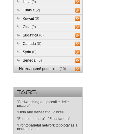
Italia
(0)
Tunisia
(2)
Kuwait
(0)
Cina
(0)
Sudafrica
(0)
Canada
(0)
Syria
(0)
Senegal
(0)
Итальянский репортер
(10)
TAGS
"Birdwatching dei piccoli e delle
piccole"
"Dido and Aeneas" di Purcell
"Esodo in ombra"
"Freccianera"
"Frontoparietal network topology as a
neural marke