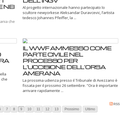
RT
DELL’INGV
 NEI
Al progetto internazionale hanno partecipato lo
scultore newyorkese Aleksandar Duravcevic, l’artista
tedesco Johannes Pfeiffer, la ...
tania che
IL WWF AMMESSO COME
O
PARTE CIVILE NEL
URA
PROCESSO PER
L’UCCISIONE DELL’ORSA
AMERANA
ella
i che
La prossima udienza presso il Tribunale di Avezzano è
fissata per il prossimo 26 settembre. "Ora è importante
arrivare rapidamente ...
RSS
6
7
8
9
10
11
12
13
Prossimo
Ultimo