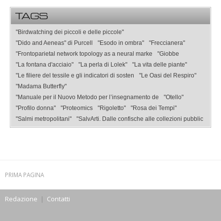
TAGS
"Birdwatching dei piccoli e delle piccole"
"Dido and Aeneas" di Purcell
"Esodo in ombra"
"Freccianera"
"Frontoparietal network topology as a neural marke
"Giobbe
"La fontana d'acciaio"
"La perla di Lolek"
"La vita delle piante"
"Le filiere del tessile e gli indicatori di sosten
"Le Oasi del Respiro"
"Madama Butterfly"
"Manuale per il Nuovo Metodo per l’insegnamento de
"Otello"
"Profilo donna"
"Proteomics
"Rigoletto"
"Rosa dei Tempi"
"Salmi metropolitani"
"SalvArti. Dalle confische alle collezioni pubblic
PRIMA PAGINA
Redazione
|
Contatti