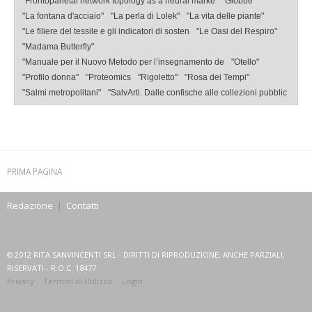
"Frontoparietal network topology as a neural marke
"Giobbe
"La fontana d'acciaio"
"La perla di Lolek"
"La vita delle piante"
"Le filiere del tessile e gli indicatori di sosten
"Le Oasi del Respiro"
"Madama Butterfly"
"Manuale per il Nuovo Metodo per l’insegnamento de
"Otello"
"Profilo donna"
"Proteomics
"Rigoletto"
"Rosa dei Tempi"
"Salmi metropolitani"
"SalvArti. Dalle confische alle collezioni pubblic
PRIMA PAGINA
Redazione
|
Contatti
© 2012 RITA SANVINCENTI SRL - DIRITTI DI RIPRODUZIONE, ANCHE PARZIALI,
RISERVATI - R.O.C. 18477
Privacy
Termini di Utilizzo
Login