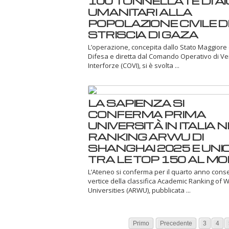
100 TONNELLATE DI AI
UMANITARI ALLA
POPOLAZIONE CIVILE 
STRISCIA DI GAZA
L’operazione, concepita dallo Stato Maggiore 
Difesa e diretta dal Comando Operativo di Ve
Interforze (COVI), si è svolta ...
LA SAPIENZA SI
CONFERMA PRIMA
UNIVERSITÀ IN ITALIA 
RANKING ARWU DI
SHANGHAI 2025 E UNI
TRA LE TOP 150 AL M
L’Ateneo si conferma per il quarto anno conse
vertice della classifica Academic Ranking of 
Universities (ARWU), pubblicata ...
Primo
Precedente
3
4