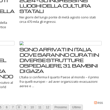
UTI
2024 - GLI INGRESSI NEI
LUOGHI DELLA CULTURA
DELLA
STATALI
Nei giorni del lungo ponte di metà agosto sono stati
circa 470 mila gli ingressi.
della
rtice
SONO ARRIVATI IN ITALIA,
DOVE SARANNO CURATI IN
NEL
DIVERSE STRUTTURE
OSPEDALIERE, 31 BAMBINI
CA
DI GAZA
ONDO
L’Italia si conferma il quarto Paese al mondo – il primo
fra quelli europei – ad aver organizzato evacuazioni
cutivo al
aeree e ...
World
RSS
5
6
7
8
9
10
11
12
Prossimo
Ultimo