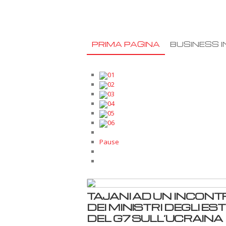
PRIMA PAGINA
BUSINESS I
01
02
03
04
05
06
Pause
TAJANI AD UN INCONT
DEI MINISTRI DEGLI EST
DEL G7 SULL’UCRAINA