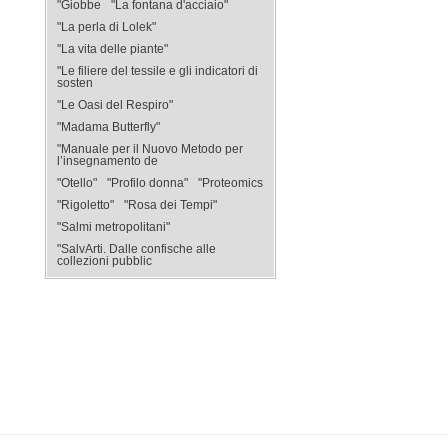
"Giobbe
"La fontana d'acciaio"
"La perla di Lolek"
"La vita delle piante"
"Le filiere del tessile e gli indicatori di
sosten
"Le Oasi del Respiro"
"Madama Butterfly"
"Manuale per il Nuovo Metodo per
l’insegnamento de
"Otello"
"Profilo donna"
"Proteomics
"Rigoletto"
"Rosa dei Tempi"
"Salmi metropolitani"
"SalvArti. Dalle confische alle
collezioni pubblic