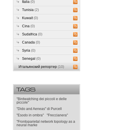
Italia
(0)
Tunisia
(2)
Kuwait
(0)
Cina
(0)
Sudafrica
(0)
Canada
(0)
Syria
(0)
Senegal
(0)
Итальянский репортер
(10)
TAGS
"Birdwatching dei piccoli e delle
piccole"
"Dido and Aeneas" di Purcell
"Esodo in ombra"
"Freccianera"
"Frontoparietal network topology as a
neural marke