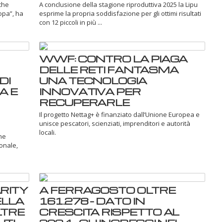
che
A conclusione della stagione riproduttiva 2025 la Lipu
ropa”, ha
esprime la propria soddisfazione per gli ottimi risultati
con 12 piccoli in più ...
WWF: CONTRO LA PIAGA
DELLE RETI FANTASMA
DI
UNA TECNOLOGIA
A E
INNOVATIVA PER
RECUPERARLE
Il progetto Nettag+ è finanziato dall’Unione Europea e
unisce pescatori, scienziati, imprenditori e autorità
locali.
ne
ionale,
RITY
A FERRAGOSTO OLTRE
ELLA
161.278 – DATO IN
LTRE
CRESCITA RISPETTO AL