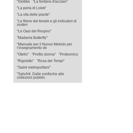
"Giobbe
"La fontana d'acciaio"
"La perla di Lolek"
"La vita delle piante"
"Le filiere del tessile e gli indicatori di
sosten
"Le Oasi del Respiro"
"Madama Butterfly"
"Manuale per il Nuovo Metodo per
l’insegnamento de
"Otello"
"Profilo donna"
"Proteomics
"Rigoletto"
"Rosa dei Tempi"
"Salmi metropolitani"
"SalvArti. Dalle confische alle
collezioni pubblic