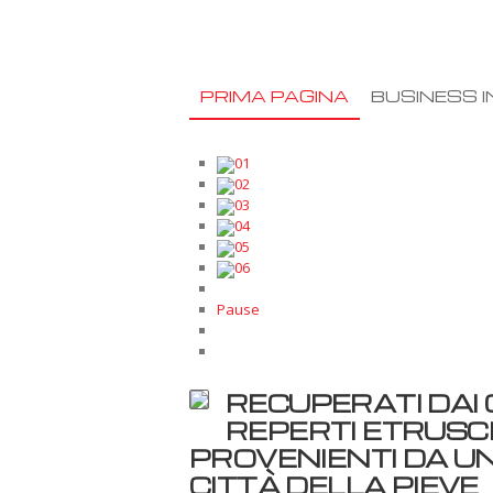
PRIMA PAGINA
BUSINESS I
01
02
03
04
05
06
Pause
RECUPERATI DAI 
REPERTI ETRUSCH
PROVENIENTI DA U
CITTÀ DELLA PIEVE