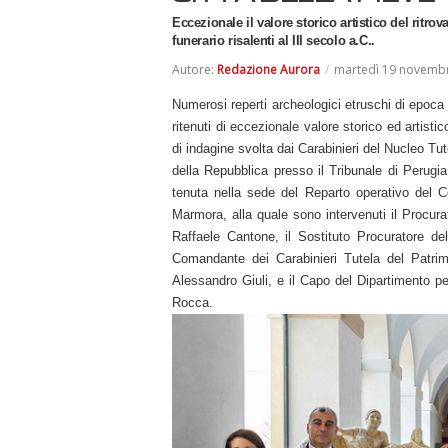
Eccezionale il valore storico artistico del ritro
funerario risalenti al III secolo a.C..
Autore:
Redazione Aurora
/
martedì 19 novemb
Numerosi reperti archeologici etruschi di epoca el
ritenuti di eccezionale valore storico ed artisti
di indagine svolta dai Carabinieri del Nucleo Tu
della Repubblica presso il Tribunale di Perugi
tenuta nella sede del Reparto operativo del 
Marmora, alla quale sono intervenuti il Procura
Raffaele Cantone, il Sostituto Procuratore de
Comandante dei Carabinieri Tutela del Patrim
Alessandro Giuli, e il Capo del Dipartimento per
Rocca.