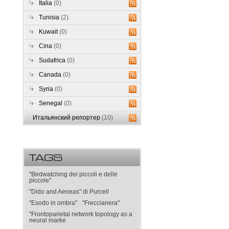
Italia
(0)
Tunisia
(2)
Kuwait
(0)
Cina
(0)
Sudafrica
(0)
Canada
(0)
Syria
(0)
Senegal
(0)
Итальянский репортер
(10)
TAGS
"Birdwatching dei piccoli e delle
piccole"
"Dido and Aeneas" di Purcell
"Esodo in ombra"
"Freccianera"
"Frontoparietal network topology as a
neural marke