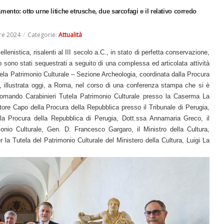
vamento: otto urne litiche etrusche, due sarcofagi e il relativo corredo
re 2024
/
Categorie:
Attualità
lenistica, risalenti al III secolo a.C., in stato di perfetta conservazione,
co sono stati sequestrati a seguito di una complessa ed articolata attività
tela Patrimonio Culturale – Sezione Archeologia, coordinata dalla Procura
a, illustrata oggi, a Roma, nel corso di una conferenza stampa che si è
Comando Carabinieri Tutela Patrimonio Culturale presso la Caserma La
tore Capo della Procura della Repubblica presso il Tribunale di Perugia,
lla Procura della Repubblica di Perugia, Dott.ssa Annamaria Greco, il
onio Culturale, Gen. D. Francesco Gargaro, il Ministro della Cultura,
 la Tutela del Patrimonio Culturale del Ministero della Cultura, Luigi La