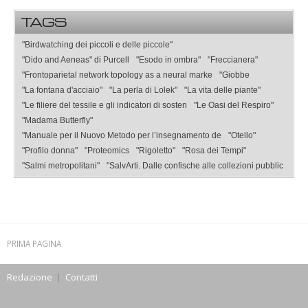
TAGS
"Birdwatching dei piccoli e delle piccole"
"Dido and Aeneas" di Purcell
"Esodo in ombra"
"Freccianera"
"Frontoparietal network topology as a neural marke
"Giobbe
"La fontana d'acciaio"
"La perla di Lolek"
"La vita delle piante"
"Le filiere del tessile e gli indicatori di sosten
"Le Oasi del Respiro"
"Madama Butterfly"
"Manuale per il Nuovo Metodo per l’insegnamento de
"Otello"
"Profilo donna"
"Proteomics
"Rigoletto"
"Rosa dei Tempi"
"Salmi metropolitani"
"SalvArti. Dalle confische alle collezioni pubblic
PRIMA PAGINA
Redazione
|
Contatti