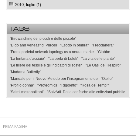
2010, luglio (1)
TAGS
"Birdwatching dei piccoli e delle piccole"
"Dido and Aeneas" di Purcell
"Esodo in ombra"
"Freccianera"
"Frontoparietal network topology as a neural marke
"Giobbe
"La fontana d'acciaio"
"La perla di Lolek"
"La vita delle piante"
"Le filiere del tessile e gli indicatori di sosten
"Le Oasi del Respiro"
"Madama Butterfly"
"Manuale per il Nuovo Metodo per l’insegnamento de
"Otello"
"Profilo donna"
"Proteomics
"Rigoletto"
"Rosa dei Tempi"
"Salmi metropolitani"
"SalvArti. Dalle confische alle collezioni pubblic
PRIMA PAGINA