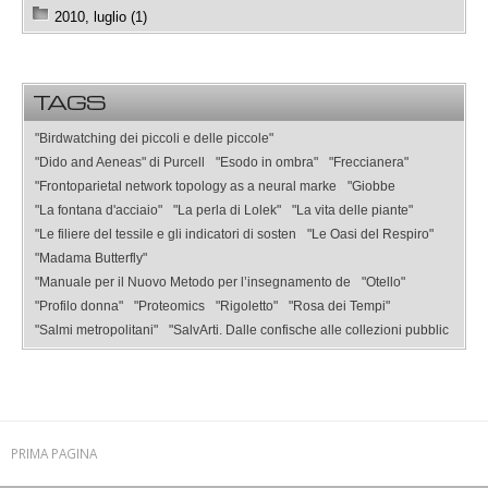
2010, luglio (1)
TAGS
"Birdwatching dei piccoli e delle piccole"
"Dido and Aeneas" di Purcell
"Esodo in ombra"
"Freccianera"
"Frontoparietal network topology as a neural marke
"Giobbe
"La fontana d'acciaio"
"La perla di Lolek"
"La vita delle piante"
"Le filiere del tessile e gli indicatori di sosten
"Le Oasi del Respiro"
"Madama Butterfly"
"Manuale per il Nuovo Metodo per l’insegnamento de
"Otello"
"Profilo donna"
"Proteomics
"Rigoletto"
"Rosa dei Tempi"
"Salmi metropolitani"
"SalvArti. Dalle confische alle collezioni pubblic
PRIMA PAGINA