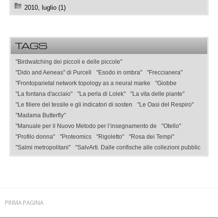
2010, luglio (1)
TAGS
"Birdwatching dei piccoli e delle piccole"
"Dido and Aeneas" di Purcell
"Esodo in ombra"
"Freccianera"
"Frontoparietal network topology as a neural marke
"Giobbe
"La fontana d'acciaio"
"La perla di Lolek"
"La vita delle piante"
"Le filiere del tessile e gli indicatori di sosten
"Le Oasi del Respiro"
"Madama Butterfly"
"Manuale per il Nuovo Metodo per l’insegnamento de
"Otello"
"Profilo donna"
"Proteomics
"Rigoletto"
"Rosa dei Tempi"
"Salmi metropolitani"
"SalvArti. Dalle confische alle collezioni pubblic
PRIMA PAGINA