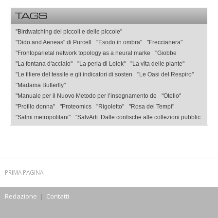
TAGS
"Birdwatching dei piccoli e delle piccole"
"Dido and Aeneas" di Purcell
"Esodo in ombra"
"Freccianera"
"Frontoparietal network topology as a neural marke
"Giobbe
"La fontana d'acciaio"
"La perla di Lolek"
"La vita delle piante"
"Le filiere del tessile e gli indicatori di sosten
"Le Oasi del Respiro"
"Madama Butterfly"
"Manuale per il Nuovo Metodo per l’insegnamento de
"Otello"
"Profilo donna"
"Proteomics
"Rigoletto"
"Rosa dei Tempi"
"Salmi metropolitani"
"SalvArti. Dalle confische alle collezioni pubblic
PRIMA PAGINA
Redazione
|
Contatti