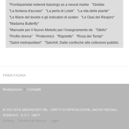
"Frontoparietal network topology as a neural marke
"Giobbe
"La fontana d'acciaio"
"La perla di Lolek"
"La vita delle piante"
"Le filiere del tessile e gli indicatori di sosten
"Le Oasi del Respiro"
"Madama Butterfly"
"Manuale per il Nuovo Metodo per l’insegnamento de
"Otello"
"Profilo donna"
"Proteomics
"Rigoletto"
"Rosa dei Tempi"
"Salmi metropolitani"
"SalvArti. Dalle confische alle collezioni pubblic
PRIMA PAGINA
Redazione
|
Contatti
© 2012 RITA SANVINCENTI SRL - DIRITTI DI RIPRODUZIONE, ANCHE PARZIALI,
RISERVATI - R.O.C. 18477
Privacy
Termini di Utilizzo
Login