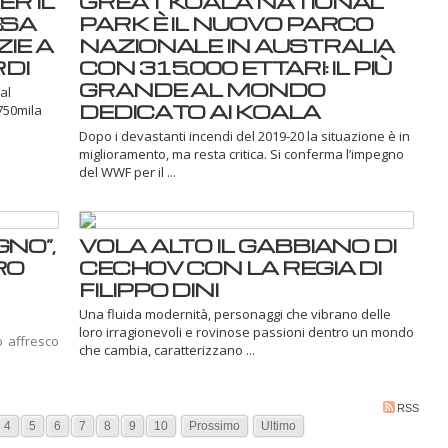
ER IL
GREAT KOALA NATIONAL
ESA
PARK È IL NUOVO PARCO
ZIE A
NAZIONALE IN AUSTRALIA
RDI
CON 315.000 ETTARI: IL PIÙ
GRANDE AL MONDO
al
DEDICATO AI KOALA
750mila
Dopo i devastanti incendi del 2019-20 la situazione è in
miglioramento, ma resta critica. Si conferma l’impegno
del WWF per il ...
NO”,
VOLA ALTO IL GABBIANO DI
RO
CECHOV CON LA REGIA DI
FILIPPO DINI
Una fluida modernità, personaggi che vibrano delle
loro irragionevoli e rovinose passioni dentro un mondo
o affresco
che cambia, caratterizzano ...
RSS
4
5
6
7
8
9
10
Prossimo
Ultimo