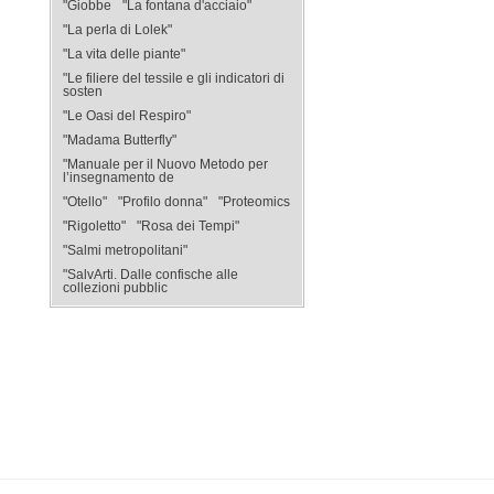
"Giobbe
"La fontana d'acciaio"
"La perla di Lolek"
"La vita delle piante"
"Le filiere del tessile e gli indicatori di
sosten
"Le Oasi del Respiro"
"Madama Butterfly"
"Manuale per il Nuovo Metodo per
l’insegnamento de
"Otello"
"Profilo donna"
"Proteomics
"Rigoletto"
"Rosa dei Tempi"
"Salmi metropolitani"
"SalvArti. Dalle confische alle
collezioni pubblic