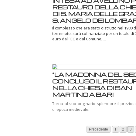
INTESA AD AVELLINO P
RESTAURO DELLA CHI
DI S. MARIA DELLE GRA
S. ANGELO DEI LOMBA
Il complesso che era stato distrutto nel 1980 d
terremoto, sarà cofinanziato per un totale di 
euro dal FEC e dal Comune, ...
“LA MADONNA DEL SEG
CONCLUSO IL RESTAU
NELLA CHIESA DI SAN
MARTINO A BARI
Torna al suo originario splendore il prezios
di epoca medievale.
Precedente
1
2
3