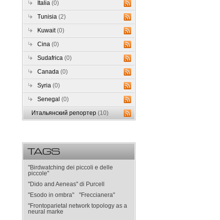
Italia
(0)
Tunisia
(2)
Kuwait
(0)
Cina
(0)
Sudafrica
(0)
Canada
(0)
Syria
(0)
Senegal
(0)
Итальянский репортер
(10)
TAGS
"Birdwatching dei piccoli e delle
piccole"
"Dido and Aeneas" di Purcell
"Esodo in ombra"
"Freccianera"
"Frontoparietal network topology as a
neural marke