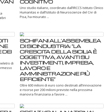
TVÀN
COGNITIVO
Uno studio italiano, coordinato dall’IRCCS Istituto Clinico
Humanitas e dall’Istituto di Neuroscienze del Cnr di
ta
Pisa, ha misurato ...
lebri
ITI
SCHIFANI ALL'ASSEMBLEA
NE
DI SICINDUSTRIA: “LA
 DEI
CRESCITA DELLA SICILIA È
OGGETTIVA, AVANTI SU
INVESTIMENTI, IMPRESA,
eletro di
LAVORO E
permesso
AMMINISTRAZIONE PIÙ
EFFICIENTE”
Oltre 600 milioni di euro sono destinati all’innovazione
e risorse per 200 milioni previste nella prossima
manovra finanziaria a favore ...