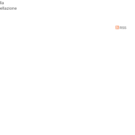
lla
ellazione
RSS