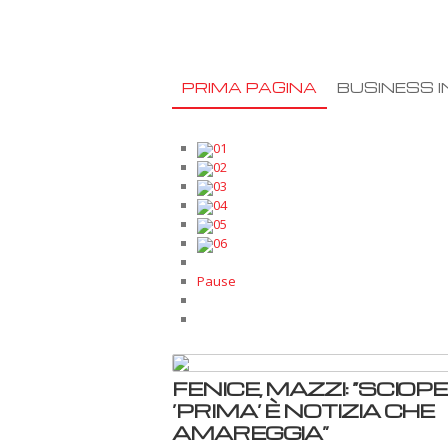
PRIMA PAGINA
BUSINESS I
01
02
03
04
05
06
Pause
FENICE, MAZZI: “SCIOP
‘PRIMA’ È NOTIZIA CHE
AMAREGGIA”