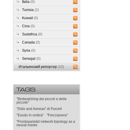
Italia
(0)
Tunisia
(2)
Kuwait
(0)
Cina
(0)
Sudafrica
(0)
Canada
(0)
Syria
(0)
Senegal
(0)
Итальянский репортер
(10)
TAGS
"Birdwatching dei piccoli e delle
piccole"
"Dido and Aeneas" di Purcell
"Esodo in ombra"
"Freccianera"
"Frontoparietal network topology as a
neural marke