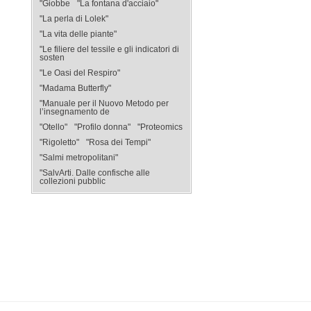
"Giobbe
"La fontana d'acciaio"
"La perla di Lolek"
"La vita delle piante"
"Le filiere del tessile e gli indicatori di
sosten
"Le Oasi del Respiro"
"Madama Butterfly"
"Manuale per il Nuovo Metodo per
l’insegnamento de
"Otello"
"Profilo donna"
"Proteomics
"Rigoletto"
"Rosa dei Tempi"
"Salmi metropolitani"
"SalvArti. Dalle confische alle
collezioni pubblic