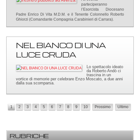
parteciperanno
l’Esorcista Diocesano
Padre Enrico Di Vita M.D.M. e il Tenente Colonnello Roberto
Ghiorzi (Comandante Compagnia Carabinieri di Carrara).
NEL BIANCO DI UNA
LUCE CRUDA
Lo spettacolo ideato
da Roberto Andò ci
trascina in un
vortice di memorie per celebrare Enzo Moscato, a due anni
dalla sua scomparsa.
1
2
3
4
5
6
7
8
9
10
Prossimo
Ultimo
RUBRICHE