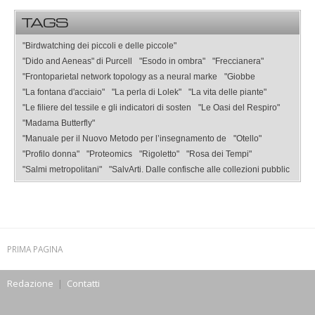
TAGS
"Birdwatching dei piccoli e delle piccole"
"Dido and Aeneas" di Purcell
"Esodo in ombra"
"Freccianera"
"Frontoparietal network topology as a neural marke
"Giobbe
"La fontana d'acciaio"
"La perla di Lolek"
"La vita delle piante"
"Le filiere del tessile e gli indicatori di sosten
"Le Oasi del Respiro"
"Madama Butterfly"
"Manuale per il Nuovo Metodo per l’insegnamento de
"Otello"
"Profilo donna"
"Proteomics
"Rigoletto"
"Rosa dei Tempi"
"Salmi metropolitani"
"SalvArti. Dalle confische alle collezioni pubblic
PRIMA PAGINA
Redazione
|
Contatti