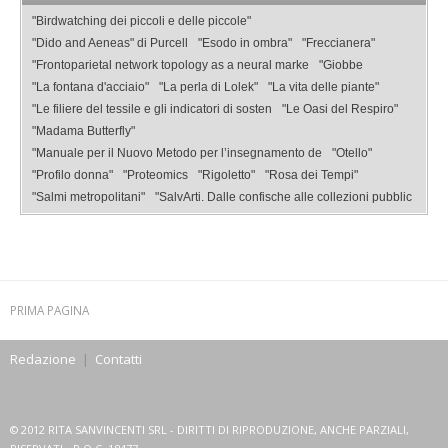
"Birdwatching dei piccoli e delle piccole"
"Dido and Aeneas" di Purcell
"Esodo in ombra"
"Freccianera"
"Frontoparietal network topology as a neural marke
"Giobbe
"La fontana d'acciaio"
"La perla di Lolek"
"La vita delle piante"
"Le filiere del tessile e gli indicatori di sosten
"Le Oasi del Respiro"
"Madama Butterfly"
"Manuale per il Nuovo Metodo per l’insegnamento de
"Otello"
"Profilo donna"
"Proteomics
"Rigoletto"
"Rosa dei Tempi"
"Salmi metropolitani"
"SalvArti. Dalle confische alle collezioni pubblic
PRIMA PAGINA
Redazione
|
Contatti
© 2012 RITA SANVINCENTI SRL - DIRITTI DI RIPRODUZIONE, ANCHE PARZIALI,