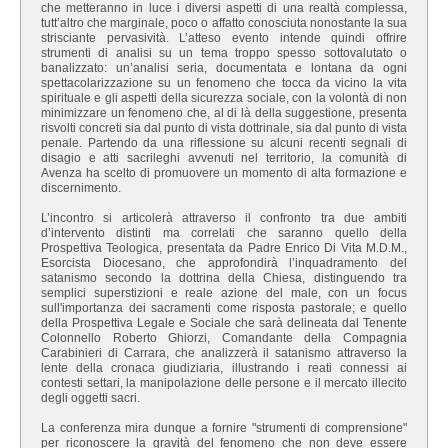
che metteranno in luce i diversi aspetti di una realtà complessa,
tutt’altro che marginale, poco o affatto conosciuta nonostante la sua
strisciante pervasività. L’atteso evento intende quindi offrire
strumenti di analisi su un tema troppo spesso sottovalutato o
banalizzato: un’analisi seria, documentata e lontana da ogni
spettacolarizzazione su un fenomeno che tocca da vicino la vita
spirituale e gli aspetti della sicurezza sociale, con la volontà di non
minimizzare un fenomeno che, al di là della suggestione, presenta
risvolti concreti sia dal punto di vista dottrinale, sia dal punto di vista
penale. Partendo da una riflessione su alcuni recenti segnali di
disagio e atti sacrileghi avvenuti nel territorio, la comunità di
Avenza ha scelto di promuovere un momento di alta formazione e
discernimento.
L’incontro si articolerà attraverso il confronto tra due ambiti
d’intervento distinti ma correlati che saranno quello della
Prospettiva Teologica, presentata da Padre Enrico Di Vita M.D.M.,
Esorcista Diocesano, che approfondirà l’inquadramento del
satanismo secondo la dottrina della Chiesa, distinguendo tra
semplici superstizioni e reale azione del male, con un focus
sull'importanza dei sacramenti come risposta pastorale; e quello
della Prospettiva Legale e Sociale che sarà delineata dal Tenente
Colonnello Roberto Ghiorzi, Comandante della Compagnia
Carabinieri di Carrara, che analizzerà il satanismo attraverso la
lente della cronaca giudiziaria, illustrando i reati connessi ai
contesti settari, la manipolazione delle persone e il mercato illecito
degli oggetti sacri.
La conferenza mira dunque a fornire "strumenti di comprensione"
per riconoscere la gravità del fenomeno che non deve essere