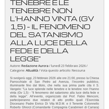
TENEBRE E LE
TENEBRE NON
L’HANNO VINTA (GV
1,5) - IL FENOMENO
DEL SATANISMO
ALLA LUCE DELLA
FEDE E DELLA
LEGGE"
Autore:
Redazione Aurora
/
lunedì 23 febbraio 2026
/
Categorie:
Attualità
/ Vota questo articolo:
Nessuna
Si svolgerà oggi, 23 febbraio 2026 alle ore 21:00, presso la Chiesa
Parrocchiale di San Pietro ad Avenza, l’incontro pubblico,
illuminante fino dal titolo, che nella sua prima parte cita il S.
Vangelo: "La luce splende nelle tenebre e le tenebre non l’hanno
vinta (Gv 1,5) - “Il fenomeno del satanismo alla luce della fede e
della legge". All’evento, organizzato dal Prof. Fabio Menconi,
parteciperanno due relatori di alto profilo quali l’Esorcista
Diocesano Padre Enrico Di Vita M.D.M. e il Tenente Colonnello
Roberto Ghiorzi (Comandante Compagnia Carabinieri di Carrara)