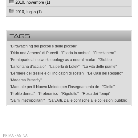
2010, novembre (1)
2010, luglio (1)
TAGS
"Birdwatching dei piccoli e delle piccole"
"Dido and Aeneas" di Purcell
"Esodo in ombra"
"Freccianera"
"Frontoparietal network topology as a neural marke
"Giobbe
"La fontana d'acciaio"
"La perla di Lolek"
"La vita delle piante"
"Le filiere del tessile e gli indicatori di sosten
"Le Oasi del Respiro"
"Madama Butterfly"
"Manuale per il Nuovo Metodo per l’insegnamento de
"Otello"
"Profilo donna"
"Proteomics
"Rigoletto"
"Rosa dei Tempi"
"Salmi metropolitani"
"SalvArti. Dalle confische alle collezioni pubblic
PRIMA PAGINA