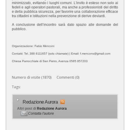
minimizzato, evitando i luoghi comuni. L'invito è esteso non solo ai
fedeli e agli operatori pastorali, ma anche a professionisti del diritto
e della pubblica sicurezza, per favorire una collaborazione efficace
tra cittadini e istituzioni nella prevenzione di derive devianti.
A conclusione dell’incontro sarà dato spazio alle domande del
pubblico.
Organizzazione: Fabio Menconi
Contatti: Tel. 388 6111657 (solo chiamate) | Email: f.mencons@gmail.com
Chiesa Parrocchiale di San Pietro, Avenza 0585 857203
Numero di visite (1870) Commenti (0)
Tags:
Redazione Aurora
Altri post di
Redazione Aurora
Contatta l'autore