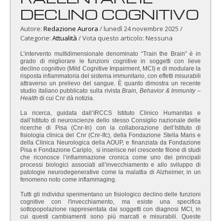
DECLINO COGNITIVO
Autore:
Redazione Aurora
/
lunedì 24 novembre 2025
/
Categorie:
Attualità
/ Vota questo articolo:
Nessuna
L’intervento multidimensionale denominato “Train the Brain” è in
grado di migliorare le funzioni cognitive in soggetti con lieve
declino cognitivo (Mild Cognitive Impairment, MCI) e di modulare la
risposta infiammatoria del sistema immunitario, con effetti misurabili
attraverso un prelievo del sangue. È quanto dimostra un recente
studio italiano pubblicato sulla rivista
Brain, Behavior & Immunity –
Health
di cui Cnr dà notizia.
La ricerca, guidata dall’IRCCS Istituto Clinico Humanitas e
dall’Istituto di neuroscienze dello stesso Consiglio nazionale delle
ricerche di Pisa (Cnr-In) con la collaborazione dell’Istituto di
fisiologia clinica del Cnr (Cnr-Ifc), della Fondazione Stella Maris e
della Clinica Neurologica della AOUP, e finanziata da Fondazione
Pisa e Fondazione Cariplo, si inserisce nel crescente filone di studi
che riconosce l’infiammazione cronica come uno dei principali
processi biologici associati all’invecchiamento e allo sviluppo di
patologie neurodegenerative come la malattia di Alzheimer, in un
fenomeno noto come inflammaging.
Tutti gli individui sperimentano un fisiologico declino delle funzioni
cognitive con l'invecchiamento, ma esiste una specifica
sottopopolazione rappresentata dai soggetti con diagnosi MCI, in
cui questi cambiamenti sono più marcati e misurabili. Queste