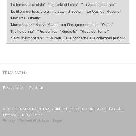
"La fontana d'acciaio"
"La perla di Lolek"
"La vita delle piante"
"Le filiere del tessile e gli indicatori di sosten
"Le Oasi del Respiro"
"Madama Butterfly"
"Manuale per il Nuovo Metodo per l’insegnamento de
"Otello"
"Profilo donna"
"Proteomics
"Rigoletto"
"Rosa dei Tempi"
"Salmi metropolitani"
"SalvArti. Dalle confische alle collezioni pubblic
PRIMA PAGINA
Redazione
|
Contatti
© 2012 RITA SANVINCENTI SRL - DIRITTI DI RIPRODUZIONE, ANCHE PARZIALI,
RISERVATI - R.O.C. 18477
Privacy
Termini di Utilizzo
Login