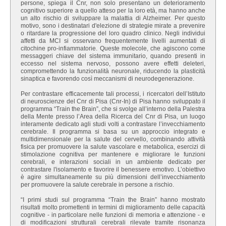
persone, spiega il Cnr, non solo presentano un deterioramento
cognitivo superiore a quello atteso per la loro età, ma hanno anche
un alto rischio di sviluppare la malattia di Alzheimer. Per questo
motivo, sono i destinatari d'elezione di strategie mirate a prevenire
o ritardare la progressione del loro quadro clinico. Negli individui
affetti da MCI si osservano frequentemente livelli aumentati di
citochine pro-infiammatorie. Queste molecole, che agiscono come
messaggeri chiave del sistema immunitario, quando presenti in
eccesso nel sistema nervoso, possono avere effetti deleteri,
compromettendo la funzionalità neuronale, riducendo la plasticità
sinaptica e favorendo così meccanismi di neurodegenerazione.
Per contrastare efficacemente tali processi, i ricercatori dell’Istituto
di neuroscienze del Cnr di Pisa (Cnr-In) di Pisa hanno sviluppato il
programma “Train the Brain”, che si svolge all’interno della Palestra
della Mente presso l’Area della Ricerca del Cnr di Pisa, un luogo
interamente dedicato agli studi volti a contrastare l’invecchiamento
cerebrale. Il programma si basa su un approccio integrato e
multidimensionale per la salute del cervello, combinando attività
fisica per promuovere la salute vascolare e metabolica, esercizi di
stimolazione cognitiva per mantenere e migliorare le funzioni
cerebrali, e interazioni sociali in un ambiente dedicato per
contrastare l'isolamento e favorire il benessere emotivo. L’obiettivo
è agire simultaneamente su più dimensioni dell’invecchiamento
per promuovere la salute cerebrale in persone a rischio.
“I primi studi sul programma “Train the Brain” hanno mostrato
risultati molto promettenti in termini di miglioramento delle capacità
cognitive - in particolare nelle funzioni di memoria e attenzione - e
di modificazioni strutturali cerebrali rilevate tramite risonanza