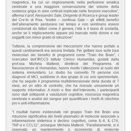
magnetica, tra cui un miglioramento nella perfusione ematica
cerebrale e una maggiore conservazione del volume della
sostanza grigia in aree corticali implicate nelle funzioni esecutive”,
afferma il prof. Alessandro Sale, Dirigente di Ricerca e group leader
del Cnr-In di Pisa. “Inoltre – continua Sale – gli effetti benefici
dell’allenamento perdurano nel tempo e non sembrano essere
condizionati da fattori come il genere, l’età e il tasso di scolarità,
anche se il miglioramento appare più marcato nelle donne e nei
soggetti con minor grado di istruzione”.
Tuttavia, la comprensione dei meccanismi che hanno portato a
questi cambiamenti era ancora limitata. Per gettare luce sulle basi
molecolari dei benefici di programmi come “Train the Brain”, i
ricercatori dell’IRCCS Istituto Clinico Humanitas, guidati dalla
prof.ssa Michela Matteoli, direttrice del Programma di
Neuroscienze di Humanitas, hanno rivolto l’attenzione al ruolo del
sistema immunitario. Lo studio ha coinvolto 76 persone con
diagnosi di MCI, suddivise in due gruppi di cui uno sperimentale,
che ha seguito il programma multidimensionale della durata di 7
mesi, ed un altro di controllo, che ha ricevuto unicamente un
supporto informativo. A inizio e fine dell’intervento, i partecipanti
sono stati sottoposti a valutazioni cognitive, risonanza magnetica
cerebrale e analisi del sangue per quantificare i livelli di citochine
pro e anti-infiammatorie.
“I risultati hanno evidenziato nel gruppo Train the Brain una
riduzione significativa dei livelli plasmatici di molecole associate a
infiammazione sistemica e declino cognitivo, come IL-6, IL-17A,
TNF-α e CCL11”, prosegue Michela Matteoli. “Parallelamente, si è
osservato un mantenimento o incremento di molecole