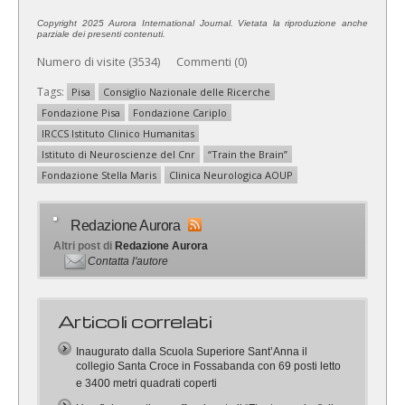
Copyright 2025 Aurora International Journal. Vietata la riproduzione anche
parziale dei presenti contenuti.
Numero di visite (3534) Commenti (0)
Tags:
Pisa
Consiglio Nazionale delle Ricerche
Fondazione Pisa
Fondazione Cariplo
IRCCS Istituto Clinico Humanitas
Istituto di Neuroscienze del Cnr
“Train the Brain”
Fondazione Stella Maris
Clinica Neurologica AOUP
Redazione Aurora
Altri post di
Redazione Aurora
Contatta l'autore
Articoli correlati
Inaugurato dalla Scuola Superiore Sant’Anna il
collegio Santa Croce in Fossabanda con 69 posti letto
e 3400 metri quadrati coperti