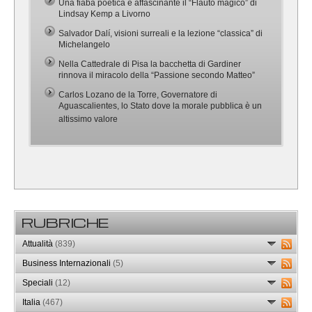
Una fiaba poetica e affascinante il “Flauto magico” di
Lindsay Kemp a Livorno
Salvador Dalí, visioni surreali e la lezione “classica” di
Michelangelo
Nella Cattedrale di Pisa la bacchetta di Gardiner
rinnova il miracolo della “Passione secondo Matteo”
Carlos Lozano de la Torre, Governatore di
Aguascalientes, lo Stato dove la morale pubblica è un
altissimo valore
RUBRICHE
Attualità
(839)
Business Internazionali
(5)
Speciali
(12)
Italia
(467)