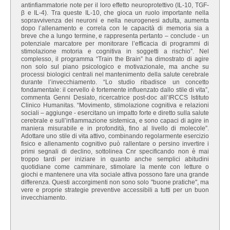
antinfiammatorie note per il loro effetto neuroprotettivo (IL-10, TGF-
β e IL-4). Tra queste IL-10, che gioca un ruolo importante nella
sopravvivenza dei neuroni e nella neurogenesi adulta, aumenta
dopo l’allenamento e correla con le capacità di memoria sia a
breve che a lungo termine, e rappresenta pertanto – conclude - un
potenziale marcatore per monitorare l’efficacia di programmi di
stimolazione motoria e cognitiva in soggetti a rischio”. Nel
complesso, il programma “Train the Brain” ha dimostrato di agire
non solo sul piano psicologico e motivazionale, ma anche su
processi biologici centrali nel mantenimento della salute cerebrale
durante l’invecchiamento. “Lo studio ribadisce un concetto
fondamentale: il cervello è fortemente influenzato dallo stile di vita”,
commenta Genni Desiato, ricercatrice post-doc all’IRCCS Istituto
Clinico Humanitas. “Movimento, stimolazione cognitiva e relazioni
sociali – aggiunge - esercitano un impatto forte e diretto sulla salute
cerebrale e sull’infiammazione sistemica, e sono capaci di agire in
maniera misurabile e in profondità, fino al livello di molecole”.
Adottare uno stile di vita attivo, combinando regolarmente esercizio
fisico e allenamento cognitivo può rallentare o persino invertire i
primi segnali di declino, sottolinea Cnr specificando non è mai
troppo tardi per iniziare in quanto anche semplici abitudini
quotidiane come camminare, stimolare la mente con letture o
giochi e mantenere una vita sociale attiva possono fare una grande
differenza. Questi accorgimenti non sono solo "buone pratiche", ma
vere e proprie strategie preventive accessibili a tutti per un buon
invecchiamento.