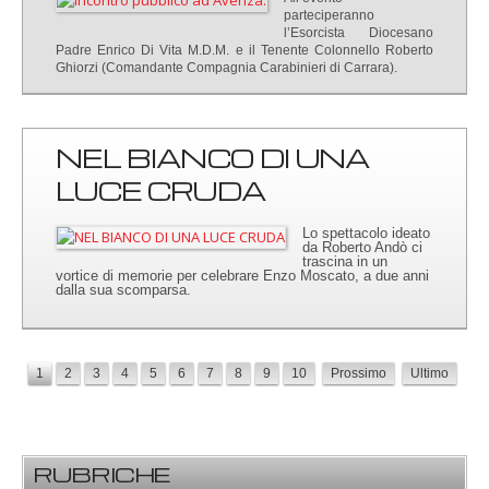
parteciperanno
l’Esorcista Diocesano
Padre Enrico Di Vita M.D.M. e il Tenente Colonnello Roberto
Ghiorzi (Comandante Compagnia Carabinieri di Carrara).
NEL BIANCO DI UNA
LUCE CRUDA
Lo spettacolo ideato
da Roberto Andò ci
trascina in un
vortice di memorie per celebrare Enzo Moscato, a due anni
dalla sua scomparsa.
1
2
3
4
5
6
7
8
9
10
Prossimo
Ultimo
RUBRICHE