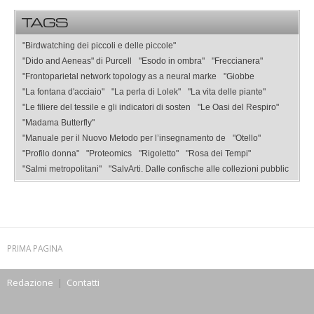
TAGS
"Birdwatching dei piccoli e delle piccole"
"Dido and Aeneas" di Purcell
"Esodo in ombra"
"Freccianera"
"Frontoparietal network topology as a neural marke
"Giobbe
"La fontana d'acciaio"
"La perla di Lolek"
"La vita delle piante"
"Le filiere del tessile e gli indicatori di sosten
"Le Oasi del Respiro"
"Madama Butterfly"
"Manuale per il Nuovo Metodo per l’insegnamento de
"Otello"
"Profilo donna"
"Proteomics
"Rigoletto"
"Rosa dei Tempi"
"Salmi metropolitani"
"SalvArti. Dalle confische alle collezioni pubblic
PRIMA PAGINA
Redazione
|
Contatti