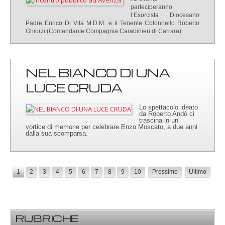
parteciperanno
l’Esorcista Diocesano
Padre Enrico Di Vita M.D.M. e il Tenente Colonnello Roberto
Ghiorzi (Comandante Compagnia Carabinieri di Carrara).
NEL BIANCO DI UNA
LUCE CRUDA
Lo spettacolo ideato
da Roberto Andò ci
trascina in un
vortice di memorie per celebrare Enzo Moscato, a due anni
dalla sua scomparsa.
1
2
3
4
5
6
7
8
9
10
Prossimo
Ultimo
RUBRICHE