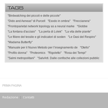
TAGS
"Birdwatching dei piccoli e delle piccole"
"Dido and Aeneas" di Purcell
"Esodo in ombra"
"Freccianera"
"Frontoparietal network topology as a neural marke
"Giobbe
"La fontana d'acciaio"
"La perla di Lolek"
"La vita delle piante"
"Le filiere del tessile e gli indicatori di sosten
"Le Oasi del Respiro"
"Madama Butterfly"
"Manuale per il Nuovo Metodo per l’insegnamento de
"Otello"
"Profilo donna"
"Proteomics
"Rigoletto"
"Rosa dei Tempi"
"Salmi metropolitani"
"SalvArti. Dalle confische alle collezioni pubblic
PRIMA PAGINA
Redazione
|
Contatti