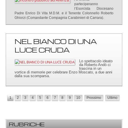
parteciperanno
l’Esorcista Diocesano
Padre Enrico Di Vita M.D.M. e il Tenente Colonnello Roberto
Ghiorzi (Comandante Compagnia Carabinieri di Carrara).
NEL BIANCO DI UNA
LUCE CRUDA
Lo spettacolo ideato
da Roberto Andò ci
trascina in un
vortice di memorie per celebrare Enzo Moscato, a due anni
dalla sua scomparsa.
1
2
3
4
5
6
7
8
9
10
Prossimo
Ultimo
RUBRICHE