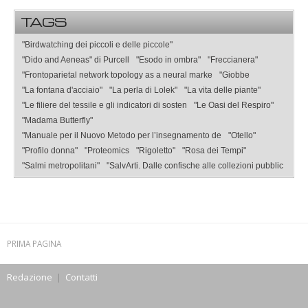
TAGS
"Birdwatching dei piccoli e delle piccole"
"Dido and Aeneas" di Purcell
"Esodo in ombra"
"Freccianera"
"Frontoparietal network topology as a neural marke
"Giobbe
"La fontana d'acciaio"
"La perla di Lolek"
"La vita delle piante"
"Le filiere del tessile e gli indicatori di sosten
"Le Oasi del Respiro"
"Madama Butterfly"
"Manuale per il Nuovo Metodo per l’insegnamento de
"Otello"
"Profilo donna"
"Proteomics
"Rigoletto"
"Rosa dei Tempi"
"Salmi metropolitani"
"SalvArti. Dalle confische alle collezioni pubblic
PRIMA PAGINA
Redazione
|
Contatti