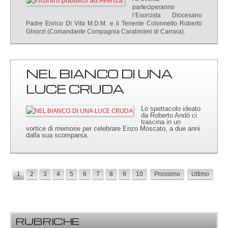
parteciperanno
l’Esorcista Diocesano
Padre Enrico Di Vita M.D.M. e il Tenente Colonnello Roberto
Ghiorzi (Comandante Compagnia Carabinieri di Carrara).
NEL BIANCO DI UNA
LUCE CRUDA
Lo spettacolo ideato
da Roberto Andò ci
trascina in un
vortice di memorie per celebrare Enzo Moscato, a due anni
dalla sua scomparsa.
1
2
3
4
5
6
7
8
9
10
Prossimo
Ultimo
RUBRICHE