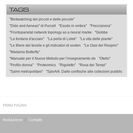
TAGS
"Birdwatching dei piccoli e delle piccole"
"Dido and Aeneas" di Purcell
"Esodo in ombra"
"Freccianera"
"Frontoparietal network topology as a neural marke
"Giobbe
"La fontana d'acciaio"
"La perla di Lolek"
"La vita delle piante"
"Le filiere del tessile e gli indicatori di sosten
"Le Oasi del Respiro"
"Madama Butterfly"
"Manuale per il Nuovo Metodo per l’insegnamento de
"Otello"
"Profilo donna"
"Proteomics
"Rigoletto"
"Rosa dei Tempi"
"Salmi metropolitani"
"SalvArti. Dalle confische alle collezioni pubblic
PRIMA PAGINA
Redazione
|
Contatti